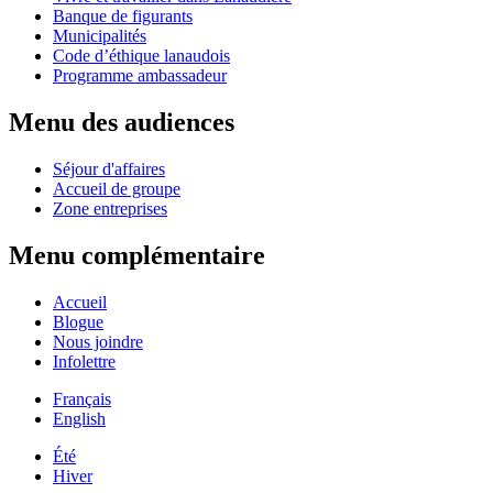
Banque de figurants
Municipalités
Code d’éthique lanaudois
Programme ambassadeur
Menu des audiences
Séjour d'affaires
Accueil de groupe
Zone entreprises
Menu complémentaire
Accueil
Blogue
Nous joindre
Infolettre
Français
English
Été
Hiver