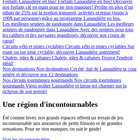
Forfaits Lanaudière en bus!
Forfaits Lanaudière en bus!
Découvre
nos forfaits clé en main pour ne rien manquer! Profite en plus d’un
rabais de 25% sur la portion transport, activités et repas (jusqu’à
100$ par personne) grâce au programme Lanaudière en bus.
Les meilleurs sentiers de randonnée dans Lanaudière
Les meilleurs
sentiers de randonnée dans Lanaudière
Avec des sentiers pour tous
les calibres et des paysages grandioses, découvre nos coups de
cœur!
Circuits vélo et pistes cyclables
Circuits vélo et pistes cyclables
Sur
route ou sur piste cyclable, découvre Lanaudière autrement!
Chalets, gites & cabanes
Chalets, gites & cabanes
Trouve l'endroit
idéal!
Nos destinations
Nos destinations
Cet été, fait de Lanaudière ta cour
arrière et découvre nos 12 destinations
Nos circuits touristiques gourmands
Nos circuits touristiques
gourmands
Viens goûter Lanaudière et laisse-toi charmer par la
richesse de son terroir!
Une région d'incontournables
Été comme hiver, nos grands espaces offrent un terrain de jeu
incontournable aux amoureux de petits frissons et de grandes
sensations. Pour ne rien manquer, on suit le guide!
Voir les incontournables