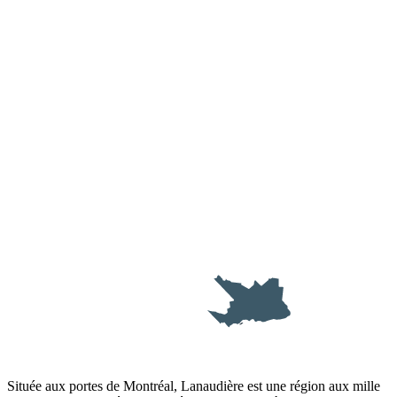
SAINT-DONAT
SAINT-CÔME
LAC MAS
SAINT-JEAN
RAWDON
SAINT-CALIXTE
BER
JOLIETT
L'ASSOMP
REPENTIGN
VIEUX-TERREBO
MONTRÉAL
Située aux portes de Montréal, Lanaudière est une région aux mille