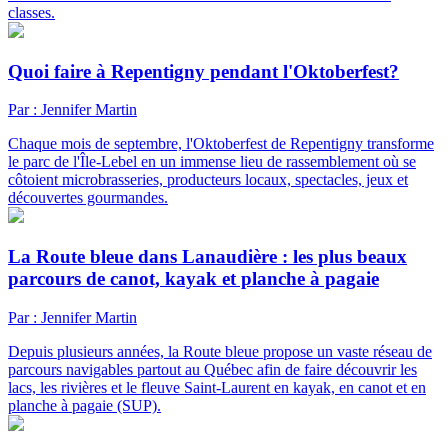
classes.
Quoi faire à Repentigny pendant l'Oktoberfest?
Par : Jennifer Martin
Chaque mois de septembre, l'Oktoberfest de Repentigny transforme
le parc de l'Île-Lebel en un immense lieu de rassemblement où se
côtoient microbrasseries, producteurs locaux, spectacles, jeux et
découvertes gourmandes.
La Route bleue dans Lanaudière : les plus beaux
parcours de canot, kayak et planche à pagaie
Par : Jennifer Martin
Depuis plusieurs années, la Route bleue propose un vaste réseau de
parcours navigables partout au Québec afin de faire découvrir les
lacs, les rivières et le fleuve Saint-Laurent en kayak, en canot et en
planche à pagaie (SUP).