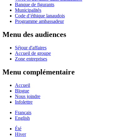
Banque de figurants
Municipalités
Code d’éthique lanaudois
Programme ambassadeur
Menu des audiences
Séjour d'affaires
Accueil de groupe
Zone entreprises
Menu complémentaire
Accueil
Blogue
Nous joindre
Infolettre
Français
English
Été
Hiver