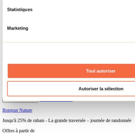
Service d’une guide Expert Lanaudière lors des transports
Journée de pêche sur glace à la Pourvoirie du Domaine
Statistiques
Bazinet, à
Sainte-Émélie-de-l’Énergie
Droit de pêche
pour les adultes (les enfants pêchent sur la
limite des adultes) et l’équipement nécessaire à une journée de
Marketing
pêche;
Accès à toutes les activités extérieures : randonnée, pique-
nique
Offre disponible en semaine seulement
Important:
Le permis de pêche n’est pas compris ($) mais disponible sur
Tout autoriser
place
Confirmation de réservation dans un délai de 24-48 heures (en
semaine)
Autoriser la sélection
Taxes applicables en sus
Profitez de l'offre
Fermer les détails
Bonjour Nature
Jusqu'à 25% de rabais - La grande traversée – journée de randonnée
Offres à partir de