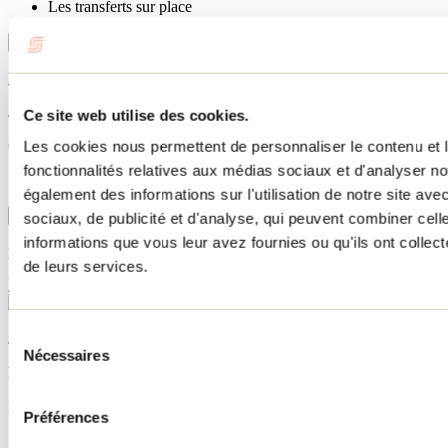
Les transferts sur place
Profitez de l'offre
Fermer les détails
Bonjour Nature
Jusqu'à 25% de rabais - Journée de pêche et grand air
Ce site web utilise des cookies.
Offres à partir de
Les cookies nous permettent de personnaliser le contenu et l
fonctionnalités relatives aux médias sociaux et d'analyser no
181 $
également des informations sur l'utilisation de notre site av
Détails de l'offre
sociaux, de publicité et d'analyse, qui peuvent combiner cell
informations que vous leur avez fournies ou qu'ils ont collecté
par personne, plus taxes
de leurs services.
Profitez de l'offre
Sélection
Jusqu'à 25% de rabais - Journée de pêche et grand air
Nécessaires
du
Bonjour Nature
consentement
Le forfait comprend:
Préférences
Transport aller-retour de Montréal