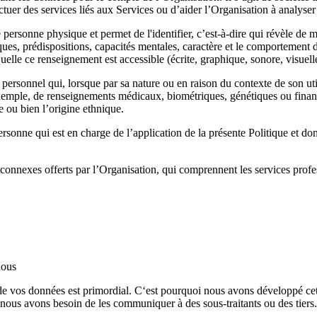
ctuer des services liés au
x
Service
s
ou d’aider
l’Organisation
à analyser 
ersonne physique et permet de l'identifier, c’est-à-dire qui révèle de ma
iques, prédispositions, capacités mentales, caractère et le comportement d
quelle ce renseignement est accessible (écrite, graphique, sonore, visuell
ersonnel qui, lorsque par sa nature ou en raison du contexte de son util
r exemple, de renseignements médicaux, biométriques, génétiques ou financ
e ou bien l’origine ethnique.
ersonne qui est en charge de l’application de la présente Politique et do
s connexes offerts par
l’Organisation
, qui comprennent les services profe
nous
té de vos données est primordial. C‘est pourquoi nous avons développé cet
 nous avons besoin de les communiquer à des sous-traitants ou
des
tiers.