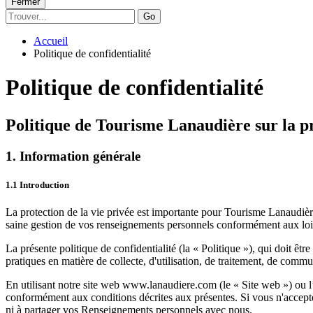
Fermer
Go
Accueil
Politique de confidentialité
Politique de confidentialité
Politique de Tourisme Lanaudière sur la pr
1.
Information générale
1.1 I
ntroduction
La protection de la vie privée est importante pour
Tourisme Lanaudièr
saine gestion de vos renseignements personnels conformément aux lois
La présente politique de confidentialité (la «
Politique
»),
qui doit êtr
pratiques en matière de collecte, d'utilisation, de traitement, de comm
En utilisant notre site we
b
www.lanaudiere.com
(le «
Site web
»)
ou l
conformément aux conditions décrites aux présentes. Si vous n'acceptez p
ni à partager vos Renseignements personnels avec nous.