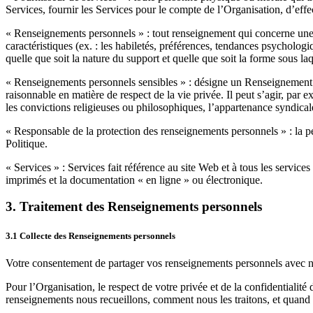
Service
s
, fournir le
s
Service
s
pour le compte
de l’Organisation
, d’effe
«
Renseignements personnels
» : tout renseignement qui concerne une p
caractéristiques (ex. : les habiletés, préférences, tendances psycholog
quelle que soit la nature du support et quelle que soit la forme sous la
«
Renseignements personnels sensibles
»
: désigne un Renseignement p
raisonnable en matière de respect de la vie privée. Il peut s’agir, pa
les convictions religieuses ou philosophiques, l’appartenance syndical
«
Responsable de la protection des renseignements personnels
» : la p
Politique.
«
Services
» :
Service
s
fait référence au site Web et à
tous les service
imprimés et la documentation « en ligne » ou électronique
.
3.
Traitement des
R
enseignements personnels
3.1
Collecte des
R
enseignements personnels
Votre consentement de partager vos renseignements personnels avec 
Pour
l’Organisation
, le respect de votre privée et de la confidentiali
renseignements nous recueillons, comment nous les traitons, et quand