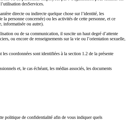
l’utilisation d
es
Service
s
.
nière directe ou indirecte quelque chose sur l’identité, les
e la personne concernée) ou les activités de cette personne, et ce
e, informatisée ou autre).
isation ou de sa communication, il suscite un haut degré d’attente
iers, ou encore de renseignements sur la vie ou l’orientation sexuelle,
nt les coordonnées sont identifiées à la section
1
.2
de la présente
ssionnels et, le cas échéant, les médias associés, les documents
te politique de confidentialité afin de vous indiquer quels