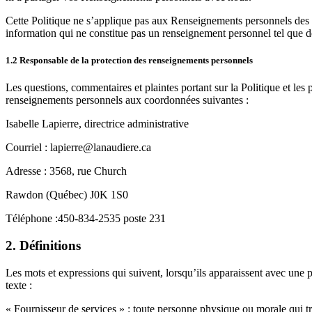
Cette Politique ne s’applique pas aux
R
enseignements personnels
des
information qui ne constitue pas un renseignement personnel tel que déf
1.2
Responsable de la protection des renseignements personnels
Les questions, commentaires et plaintes portant sur la
Politique et les 
renseignements personnels aux coordonnées suivantes :
Isabelle Lapierre
, direct
rice administrative
Courriel
:
lapierre
@lanaudiere.ca
Adresse
:
​
3568, rue Church
Rawdon
(Québec)
J0K 1S0
Téléphone :
450-834-2535 poste 23
1
2.
Définitions
Les mots et expressions qui suivent, lorsqu’ils apparaissent avec une pr
texte :
«
Fournisseur de services
»
: toute personne physique ou morale qui t