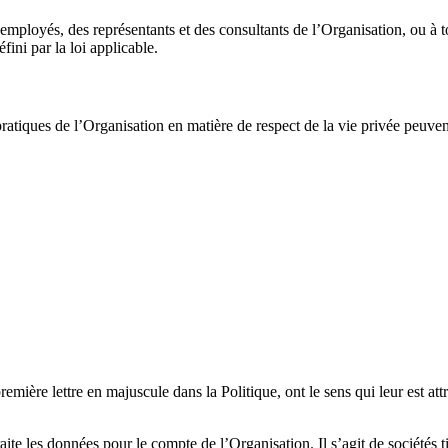
 employés, des représentants et des consultants d
e
l’Organisation
, ou à 
ini par la loi applicable.
pratiques d
e
l’Organisation
en matière de respect de la vie privée peuven
emière lettre en majuscule dans la Politique, ont le sens qui leur est att
raite les données pour le compte d
e l’Organisation
. Il s’agit de société