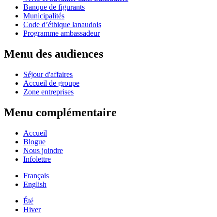
Banque de figurants
Municipalités
Code d’éthique lanaudois
Programme ambassadeur
Menu des audiences
Séjour d'affaires
Accueil de groupe
Zone entreprises
Menu complémentaire
Accueil
Blogue
Nous joindre
Infolettre
Français
English
Été
Hiver