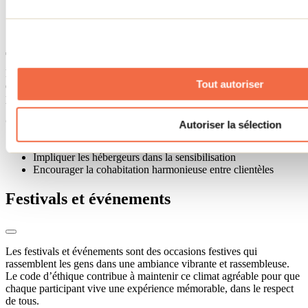
Séjours de villégiature
Les hébergements touristiques accueillent une clientèle variée dans
Tout autoriser
des milieux souvent partagés. Le code aide à poser des bases claires
pour une cohabitation paisible entre visiteurs, hôtes et voisins.
Objectifs :
Autoriser la sélection
Réduire le bruit, les bris et les déchets
Impliquer les hébergeurs dans la sensibilisation
Encourager la cohabitation harmonieuse entre clientèles
Festivals et événements
Les festivals et événements sont des occasions festives qui
rassemblent les gens dans une ambiance vibrante et rassembleuse.
Le code d’éthique contribue à maintenir ce climat agréable pour que
chaque participant vive une expérience mémorable, dans le respect
de tous.