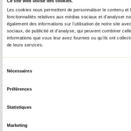
Ce site web utilise des cookies.
très fréquentés. Le code permet d'encadrer ces espaces pour assurer
la sécurité, le respect et la durabilité de ceux-ci.
Les cookies nous permettent de personnaliser le contenu et l
Objectifs :
fonctionnalités relatives aux médias sociaux et d'analyser no
également des informations sur l'utilisation de notre site av
Assurer la sécurité et le respect sur les sites
sociaux, de publicité et d'analyse, qui peuvent combiner cell
Réduire le vandalisme
Encourager les comportements écocitoyens
informations que vous leur avez fournies ou qu'ils ont collecté
de leurs services.
Chasse et pêche
Sélection
Nécessaires
du
consentement
Ces activités sont ancrées dans les traditions lanaudoises. Mais leur
pratique doit s’harmoniser avec la nature et les autres usagers. Le
Préférences
code agit comme guide pour une expérience respectueuse et
durable.
Objectifs :
Statistiques
Respecter les quotas et la réglementation
Réduire les déchets en nature
Marketing
Favoriser la cohabitation avec les autres usagers