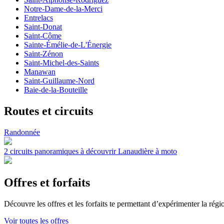
Notre-Dame-de-la-Merci
Entrelacs
Saint-Donat
Saint-Côme
Sainte-Émélie-de-L'Énergie
Saint-Zénon
Saint-Michel-des-Saints
Manawan
Saint-Guillaume-Nord
Baie-de-la-Bouteille
Routes et circuits
Randonnée
2 circuits panoramiques à découvrir
Lanaudière à moto
Offres et forfaits
Découvre les offres et les forfaits te permettant d’expérimenter la rég
Voir toutes les offres