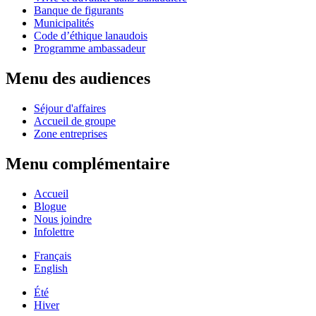
Banque de figurants
Municipalités
Code d’éthique lanaudois
Programme ambassadeur
Menu des audiences
Séjour d'affaires
Accueil de groupe
Zone entreprises
Menu complémentaire
Accueil
Blogue
Nous joindre
Infolettre
Français
English
Été
Hiver