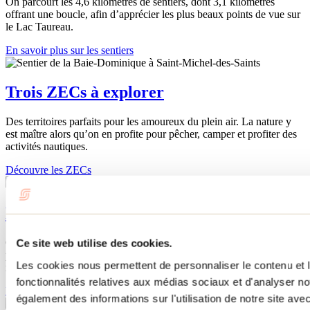
On parcourt les 4,6 kilomètres de sentiers, dont 3,1 kilomètres
offrant une boucle, afin d’apprécier les plus beaux points de vue sur
le Lac Taureau.
En savoir plus sur les sentiers
Trois ZECs à explorer
Des territoires parfaits pour les amoureux du plein air. La nature y
est maître alors qu’on en profite pour pêcher, camper et profiter des
activités nautiques.
Découvre les ZECs
Descendre la rivière Matawin
Que ce soit en canot, en kayak ou en planche à pagaie, il est
Ce site web utilise des cookies.
possible de louer des embarcations pour faire la descente de la
Les cookies nous permettent de personnaliser le contenu et l
rivière Matawin.
fonctionnalités relatives aux médias sociaux et d'analyser no
En savoir plus
également des informations sur l'utilisation de notre site av