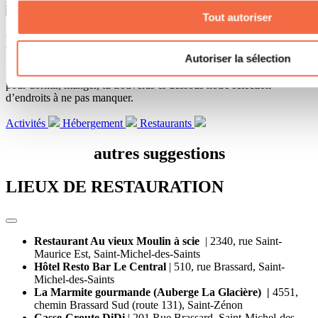
Tout autoriser
Nos bonnes adresses
Autoriser la sélection
Besoin d’aide pour planifier ton séjour au Lac Taureau? Que ce soit
pour dormir, manger, tu trouveras ci-dessous notre sélection
d’endroits à ne pas manquer.
Activités
Hébergement
Restaurants
autres suggestions
LIEUX DE RESTAURATION
Restaurant Au vieux Moulin à scie
|
2340, rue Saint-
Maurice Est, Saint-Michel-des-Saints
Hôtel Resto Bar Le Central
| 510, rue Brassard, Saint-
Michel-des-Saints
La Marmite gourmande (Auberge La Glacière)
|
4551,
chemin Brassard Sud (route 131), Saint-Zénon
Casse-Croute DiDi
| 201 Rue Brassard, Saint-Michel-des-