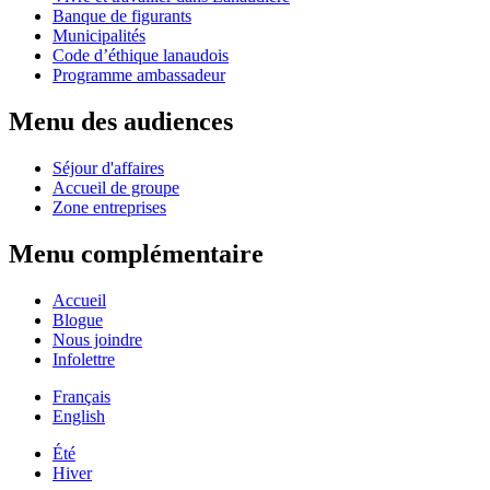
Banque de figurants
Municipalités
Code d’éthique lanaudois
Programme ambassadeur
Menu des audiences
Séjour d'affaires
Accueil de groupe
Zone entreprises
Menu complémentaire
Accueil
Blogue
Nous joindre
Infolettre
Français
English
Été
Hiver