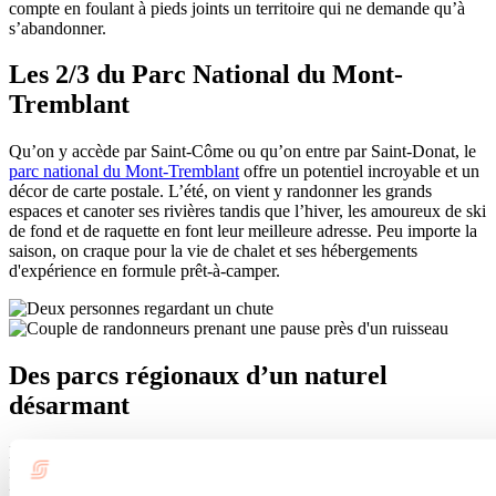
compte en foulant à pieds joints un territoire qui ne demande qu’à
s’abandonner.
Les 2/3 du Parc National du Mont-
Tremblant
Qu’on y accède par Saint-Côme ou qu’on entre par Saint-Donat, le
parc national du Mont-Tremblant
offre un potentiel incroyable et un
décor de carte postale. L’été, on vient y randonner les grands
espaces et canoter ses rivières tandis que l’hiver, les amoureux de ski
de fond et de raquette en font leur meilleure adresse. Peu importe la
saison, on craque pour la vie de chalet et ses hébergements
d'expérience en formule prêt-à-camper.
Des parcs régionaux d’un naturel
désarmant
Des lacs, des chutes, des cascades… voilà la matière première qui
fait de nos parcs régionaux des endroits de rêve pour observer la
nature au plus près. Été comme hiver, on file sur les sentiers du
parc