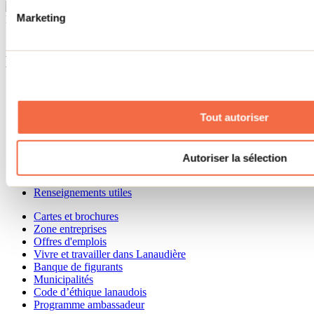
Marketing
Besoin d'information?
1 800 363-2788
Menu pied de page
Accueil de groupe
Séjour d'affaires
Lieux événementiels
Tout autoriser
Offre aux voyageurs étrangers
À propos
Partenaires
Autoriser la sélection
Médias
Concours
Renseignements utiles
Cartes et brochures
Zone entreprises
Offres d'emplois
Vivre et travailler dans Lanaudière
Banque de figurants
Municipalités
Code d’éthique lanaudois
Programme ambassadeur