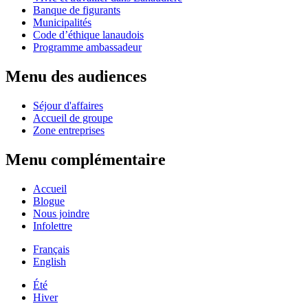
Banque de figurants
Municipalités
Code d’éthique lanaudois
Programme ambassadeur
Menu des audiences
Séjour d'affaires
Accueil de groupe
Zone entreprises
Menu complémentaire
Accueil
Blogue
Nous joindre
Infolettre
Français
English
Été
Hiver