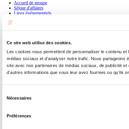
Accueil de groupe
Séjour d'affaires
Lieux événementiels
Offre aux voyageurs étrangers
À propos
Partenaires
Médias
Concours
Ce site web utilise des cookies.
Renseignements utiles
Les cookies nous permettent de personnaliser le contenu et le
Cartes et brochures
médias sociaux et d'analyser notre trafic. Nous partageons ég
Zone entreprises
Offres d'emplois
site avec nos partenaires de médias sociaux, de publicité et
Vivre et travailler dans Lanaudière
d'autres informations que vous leur avez fournies ou qu'ils ont
Banque de figurants
Municipalités
Code d’éthique lanaudois
Programme ambassadeur
Sélection
Nécessaires
du
Infolettre
consentement
Pour découvrir des idées d’activités et connaître en primeur les
Préférences
nouveautés, les concours et les offres exclusives dans Lanaudière,
abonne-toi dès aujourd’hui à notre infolettre.