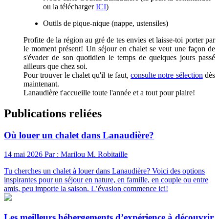
ou la télécharger
ICI
)
Outils de pique-nique (nappe, ustensiles)
Profite de la région au gré de tes envies et laisse-toi porter par
le moment présent! Un séjour en chalet se veut une façon de
s'évader de son quotidien le temps de quelques jours passé
ailleurs que chez soi.
Pour trouver le chalet qu'il te faut,
consulte notre sélection
dès
maintenant.
Lanaudière t'accueille toute l'année et a tout pour plaire!
Publications reliées
Où louer un chalet dans Lanaudière?
14 mai 2026
Par : Marilou M. Robitaille
Tu cherches un chalet à louer dans Lanaudière? Voici des options
inspirantes pour un séjour en nature, en famille, en couple ou entre
amis, peu importe la saison. L’évasion commence ici!
Les meilleurs hébergements d’expérience à découvrir