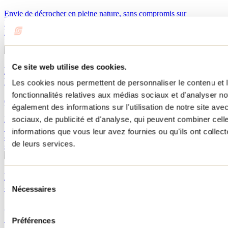
Envie de décrocher en pleine nature, sans compromis sur
l’expérience? Située à cheval entre Lanaudière et la Mauricie, la
Réserve faunique Mastigouche est une destination incontournable
pour les amateurs de plein air et de pêche.
Ce site web utilise des cookies.
Planifie un séjour en nature au Chalet GabAdèle, à
Mandeville, dans Lanaudière
Les cookies nous permettent de personnaliser le contenu et l
fonctionnalités relatives aux médias sociaux et d'analyser no
07 avril 2026
Par : Jennifer Martin
également des informations sur l'utilisation de notre site av
Envie de t’offrir une escapade en pleine nature dans Lanaudière?
sociaux, de publicité et d'analyse, qui peuvent combiner cell
Situé à Mandeville, Le Chalet Familial GabAdèle te propose une
informations que vous leur avez fournies ou qu'ils ont collecté
expérience 4 saisons entre lac, sentiers et découvertes locales, à
de leurs services.
seulement 1h30 de Montréal.
Répertoire des hébergements qui acceptent les chiens
Sélection
dans Lanaudière
Nécessaires
du
consentement
24 mars 2026
Par : Marilou M. Robitaille
Préférences
Tu cherches un hébergement où ton chien est le bienvenu dans