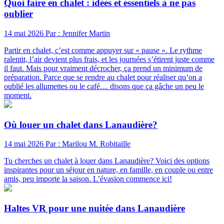
Quoi faire en chalet : idées et essentiels à ne pas
oublier
14 mai 2026
Par : Jennifer Martin
Partir en chalet, c’est comme appuyer sur « pause ». Le rythme
ralentit, l’air devient plus frais, et les journées s’étirent juste comme
il faut. Mais pour vraiment décrocher, ça prend un minimum de
préparation. Parce que se rendre au chalet pour réaliser qu’on a
oublié les allumettes ou le café… disons que ça gâche un peu le
moment.
Où louer un chalet dans Lanaudière?
14 mai 2026
Par : Marilou M. Robitaille
Tu cherches un chalet à louer dans Lanaudière? Voici des options
inspirantes pour un séjour en nature, en famille, en couple ou entre
amis, peu importe la saison. L’évasion commence ici!
Haltes VR pour une nuitée dans Lanaudière