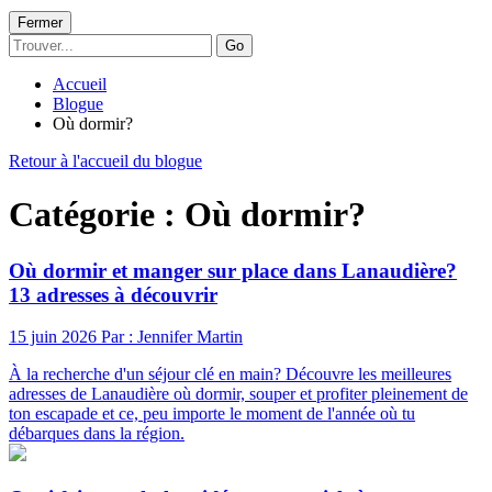
Fermer
Go
Accueil
Blogue
Où dormir?
Retour à l'accueil du blogue
Catégorie : Où dormir?
Où dormir et manger sur place dans Lanaudière?
13 adresses à découvrir
15 juin 2026
Par : Jennifer Martin
À la recherche d'un séjour clé en main? Découvre les meilleures
adresses de Lanaudière où dormir, souper et profiter pleinement de
ton escapade et ce, peu importe le moment de l'année où tu
débarques dans la région.