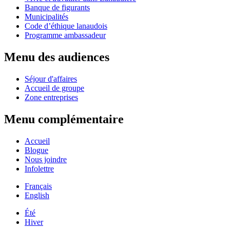
Banque de figurants
Municipalités
Code d’éthique lanaudois
Programme ambassadeur
Menu des audiences
Séjour d'affaires
Accueil de groupe
Zone entreprises
Menu complémentaire
Accueil
Blogue
Nous joindre
Infolettre
Français
English
Été
Hiver