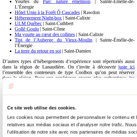
Yourtes du
Parc nature émélinois
| Sainte-Émélie-de-
L’Énergie
Hôtel Uniq à la Forêt Ô Cascades
| Rawdon
Hébergement Night-box
| Saint-Calixte
ULM Québec
| Saint-Cuthbert
Gollé Goulu
| Saint-Côme
Ma yourte au cœur des collines
| Saint-Calixte
Tipi de l’Auberge du Vieux-Moulin
| Sainte-Émélie-de-
l’Énergie
La terre du retour en soi
| Saint-Damien
D’autres types d’hébergements d’expérience sont répertoriés aussi
dans la région de Lanaudière. On t’invite à découvrir
juste ici
l’ensemble des conteneurs de type Coolbox qu’on peut réserver
dans la région. Pour une expérience encore plus authentique,
les
refuges de la région
t’attendent pour une immersion totale dans la
forêt.
Publications reliées
Ce site web utilise des cookies.
Camping rustique dans Lanaudière : les meilleures
Les cookies nous permettent de personnaliser le contenu et le
options pour un séjour en nature
relatives aux médias sociaux et d'analyser notre trafic. No
l'utilisation de notre site avec nos partenaires de médias soc
23 mars 2026
Par : Marilou M. Robitaille