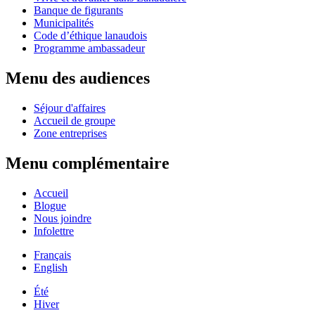
Banque de figurants
Municipalités
Code d’éthique lanaudois
Programme ambassadeur
Menu des audiences
Séjour d'affaires
Accueil de groupe
Zone entreprises
Menu complémentaire
Accueil
Blogue
Nous joindre
Infolettre
Français
English
Été
Hiver