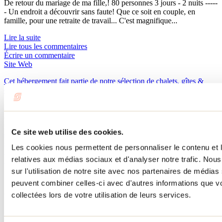
De retour du mariage de ma fille,! 80 personnes 3 jours - 2 nuits -----
- Un endroit a découvrir sans faute! Que ce soit en couple, en
famille, pour une retraite de travail... C'est magnifique...
Lire la suite
Lire tous les commentaires
Écrire un commentaire
Site Web
Cet hébergement fait partie de notre sélection de chalets, gîtes &
cabanes. Découvrez-les tous.
Auberge du Vieux Moulin
200 chemin du Vieux-Moulin
Sainte-Émélie-de-L'Énergie, QC J0K2K0
Ce site web utilise des cookies.
450 884-0211
866 884-0211
Les cookies nous permettent de personnaliser le contenu et le
info@auberge-lanaudiere.com
relatives aux médias sociaux et d'analyser notre trafic. No
Réservez!
No d'enregistrement
117095
sur l'utilisation de notre site avec nos partenaires de médias 
peuvent combiner celles-ci avec d'autres informations que vo
À lire sur le blogue
collectées lors de votre utilisation de leurs services.
Où dormir et manger sur place dans Lanaudière?