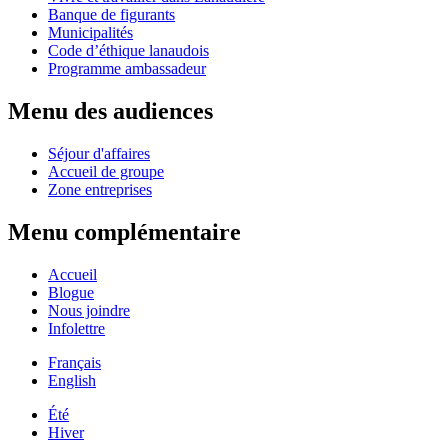
Banque de figurants
Municipalités
Code d’éthique lanaudois
Programme ambassadeur
Menu des audiences
Séjour d'affaires
Accueil de groupe
Zone entreprises
Menu complémentaire
Accueil
Blogue
Nous joindre
Infolettre
Français
English
Été
Hiver