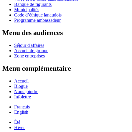
Banque de figurants
Municipalités
Code d’éthique lanaudois
Programme ambassadeur
Menu des audiences
Séjour d'affaires
Accueil de groupe
Zone entreprises
Menu complémentaire
Accueil
Blogue
Nous joindre
Infolettre
Français
English
Été
Hiver