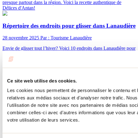
presque partout dans la région. Voici la recette authentique de
Délices d'Antan!
Répertoire des endroits pour glisser dans Lanaudière
28 novembre 2025
Par : Tourisme Lanaudière
Envie de glisser tout l’hiver? Voici 10 endroits dans Lanaudière pour
dévaler les pentes en tube ou en traîneau. Du fun garanti pour toute
la famille, que tu sois amateur de sensations fortes ou de sorties
tranquilles.
Ce site web utilise des cookies.
Répertoire des patinoires extérieures à découvrir
dans Lanaudière
Les cookies nous permettent de personnaliser le contenu et le
relatives aux médias sociaux et d'analyser notre trafic. No
11 décembre 2025
Par : Tourisme Lanaudière
l'utilisation de notre site avec nos partenaires de médias soc
Sentiers de patin en forêt, patinoires réfrigérées, tant d'endroits
combiner celles-ci avec d'autres informations que vous leur a
féériques où patiner dans Lanaudière! Voici notre répertoire des
votre utilisation de leurs services.
patinoires extérieures à découvrir dans Lanaudière.
Besoin d'information?