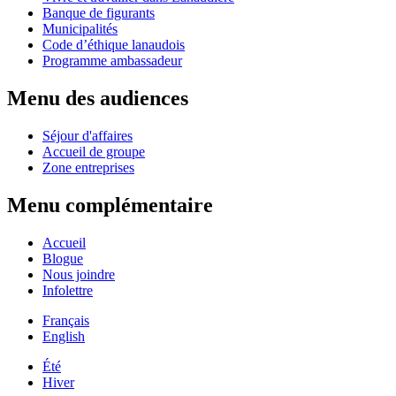
Banque de figurants
Municipalités
Code d’éthique lanaudois
Programme ambassadeur
Menu des audiences
Séjour d'affaires
Accueil de groupe
Zone entreprises
Menu complémentaire
Accueil
Blogue
Nous joindre
Infolettre
Français
English
Été
Hiver