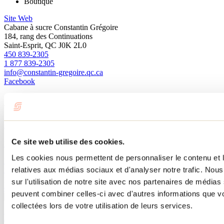
Boutique
Site Web
Cabane à sucre Constantin Grégoire
184, rang des Continuations
Saint-Esprit, QC J0K 2L0
450 839-2305
1 877 839-2305
info@constantin-gregoire.qc.ca
Facebook
À lire sur le blogue
10 façons de profiter du printemps dans Lanaudière
Ce site web utilise des cookies.
Par : Tourisme Lanaudière
Les cookies nous permettent de personnaliser le contenu et le
Le printemps arrive dans Lanaudière et ça sent déjà les sucres, la
relatives aux médias sociaux et d'analyser notre trafic. No
randonnée et les sorties gourmandes. Découvre 10 idées pour
profiter de la saison : chutes, crampons, ski de printemps, spas,
sur l'utilisation de notre site avec nos partenaires de médias 
escapades de Pâques et activités intérieures.
peuvent combiner celles-ci avec d'autres informations que vo
collectées lors de votre utilisation de leurs services.
Des cabanes à sucre à découvrir dans Lanaudière!