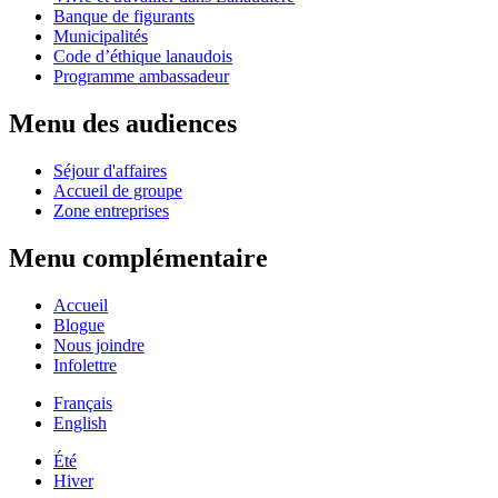
Banque de figurants
Municipalités
Code d’éthique lanaudois
Programme ambassadeur
Menu des audiences
Séjour d'affaires
Accueil de groupe
Zone entreprises
Menu complémentaire
Accueil
Blogue
Nous joindre
Infolettre
Français
English
Été
Hiver