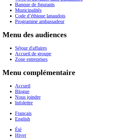
Banque de figurants
Municipalités
Code d’éthique lanaudois
Programme ambassadeur
Menu des audiences
Séjour d'affaires
Accueil de groupe
Zone entreprises
Menu complémentaire
Accueil
Blogue
Nous joindre
Infolettre
Français
English
Été
Hiver