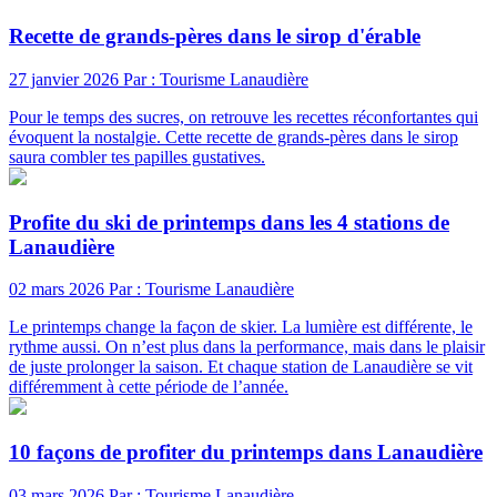
Recette de grands-pères dans le sirop d'érable
27 janvier 2026
Par : Tourisme Lanaudière
Pour le temps des sucres, on retrouve les recettes réconfortantes qui
évoquent la nostalgie. Cette recette de grands-pères dans le sirop
saura combler tes papilles gustatives.
Profite du ski de printemps dans les 4 stations de
Lanaudière
02 mars 2026
Par : Tourisme Lanaudière
Le printemps change la façon de skier. La lumière est différente, le
rythme aussi. On n’est plus dans la performance, mais dans le plaisir
de juste prolonger la saison. Et chaque station de Lanaudière se vit
différemment à cette période de l’année.
10 façons de profiter du printemps dans Lanaudière
03 mars 2026
Par : Tourisme Lanaudière