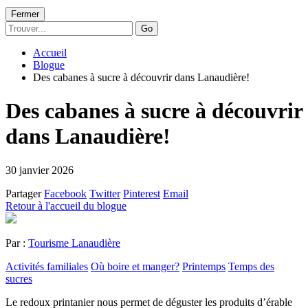
Fermer
Go
Accueil
Blogue
Des cabanes à sucre à découvrir dans Lanaudière!
Des cabanes à sucre à découvrir
dans Lanaudière!
30 janvier 2026
Partager
Facebook
Twitter
Pinterest
Email
Retour à l'accueil du blogue
Par :
Tourisme Lanaudière
Activités familiales
Où boire et manger?
Printemps
Temps des
sucres
Le redoux printanier nous permet de déguster les produits d’érable