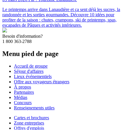
Le printemps arrive dans Lanaudière et ça sent déjà les sucres, la
randonnée et les sorties gourmandes. Découvre 10 idées pour
profiter de la saison : chutes, crampons, ski de printemps, spas,
escapades de Pâques et activités intérieures.
Besoin d'information?
1 800 363-2788
Menu pied de page
Accueil de groupe
Séjour d'affaires
Lieux événementiels
Offre aux voyageurs étrangers
À propos
Partenaires
Médias
Concours
Renseignements utiles
Cartes et brochures
Zone entreprises
Offres d'emplois