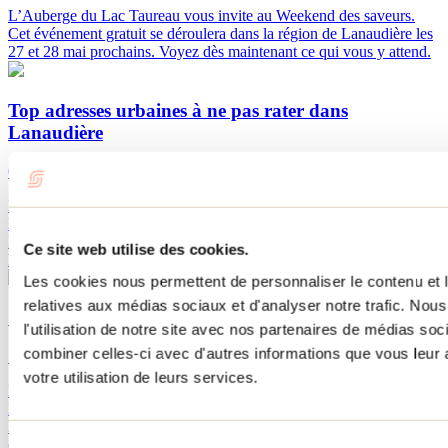
L’Auberge du Lac Taureau vous invite au Weekend des saveurs.
Cet événement gratuit se déroulera dans la région de Lanaudière les
27 et 28 mai prochains. Voyez dès maintenant ce qui vous y attend.
Top adresses urbaines à ne pas rater dans
Lanaudière
09 novembre 2015
Par : Jennifer Doré Dallas
Elles sont citadines, branchées tant sur leur patrimoine que
l’actualité, pleines de vie et accessibles en transport en commun de
Montréal, sans parler qu’elles sont à quelques pas de la nature
Ce site web utilise des cookies.
lanaudoise à couper le souffle. Voilà, c’est dit! Il n’y...
Les cookies nous permettent de personnaliser le contenu et le
relatives aux médias sociaux et d'analyser notre trafic. No
Quand l'oie est d'or
l'utilisation de notre site avec nos partenaires de médias soc
combiner celles-ci avec d'autres informations que vous leur a
11 juillet 2012
votre utilisation de leurs services.
La Ferme L'Oie D'Or, vous connaissez? Située sur le rang Saint-
Louis à Saint-Gabriel-de-Brandon, tout juste aux frontières de
Mandeville, cette ferme est une belle découverte pour la gourmande
en moi. Lors d'une randonnée à moto sur les Chemins de...
Sélection