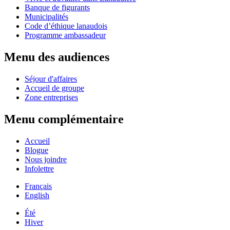
Banque de figurants
Municipalités
Code d’éthique lanaudois
Programme ambassadeur
Menu des audiences
Séjour d'affaires
Accueil de groupe
Zone entreprises
Menu complémentaire
Accueil
Blogue
Nous joindre
Infolettre
Français
English
Été
Hiver