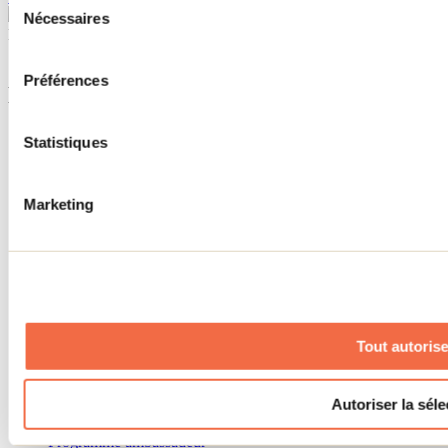
Nécessaires
du
Besoin d'information?
consentement
1 800 363-2788
Préférences
Menu pied de page
Accueil de groupe
Statistiques
Séjour d'affaires
Lieux événementiels
Offre aux voyageurs étrangers
Marketing
À propos
Partenaires
Médias
Concours
Renseignements utiles
Cartes et brochures
Zone entreprises
Tout autorise
Offres d'emplois
Vivre et travailler dans Lanaudière
Banque de figurants
Autoriser la séle
Municipalités
Code d’éthique lanaudois
Programme ambassadeur