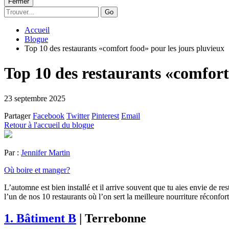
Fermer
Go
Accueil
Blogue
Top 10 des restaurants «comfort food» pour les jours pluvieux
Top 10 des restaurants «comfort
23 septembre 2025
Partager
Facebook
Twitter
Pinterest
Email
Retour à l'accueil du blogue
Par :
Jennifer Martin
Où boire et manger?
L’automne est bien installé et il arrive souvent que tu aies envie de re
l’un de nos 10 restaurants où l’on sert la meilleure nourriture réconfort
1. Bâtiment B
| Terrebonne