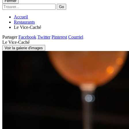
Fermer
Go
Accueil
Restaurants
Le Vice-Caché
Partager
Facebook
Twitter
Pinterest
Courriel
Le Vice-Caché
Voir la galerie d'images