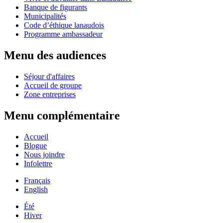
Banque de figurants
Municipalités
Code d’éthique lanaudois
Programme ambassadeur
Menu des audiences
Séjour d'affaires
Accueil de groupe
Zone entreprises
Menu complémentaire
Accueil
Blogue
Nous joindre
Infolettre
Français
English
Été
Hiver