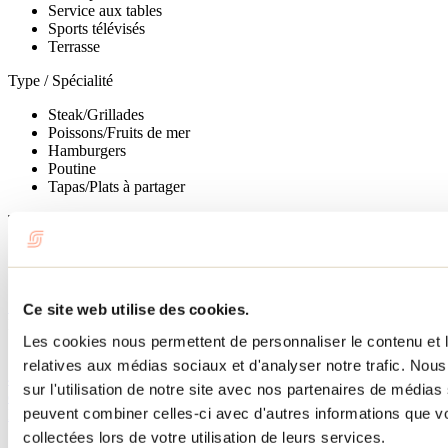
Service aux tables
Sports télévisés
Terrasse
Type / Spécialité
Steak/Grillades
Poissons/Fruits de mer
Hamburgers
Poutine
Tapas/Plats à partager
Types de repas
Dîner
Souper
Site Web
Ce site web utilise des cookies.
L'Échappée - Grill & Bar Sportif
Les cookies nous permettent de personnaliser le contenu et le
710, rue de la Visitation, Suite 100
Saint-Charles-Borromée, QC J6E 7S3
relatives aux médias sociaux et d'analyser notre trafic. No
450 394-1658
sur l'utilisation de notre site avec nos partenaires de médias 
echappeestcharles@gmail.com
peuvent combiner celles-ci avec d'autres informations que vo
Facebook
Instagram
TikTok
collectées lors de votre utilisation de leurs services.