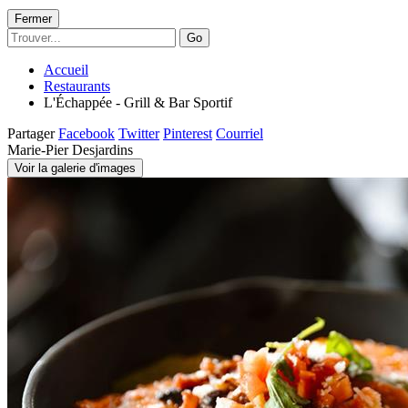
Fermer
Go
Accueil
Restaurants
L'Échappée - Grill & Bar Sportif
Partager
Facebook
Twitter
Pinterest
Courriel
Marie-Pier Desjardins
Voir la galerie d'images