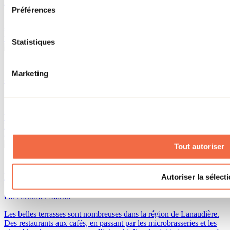
Par : Tourisme Lanaudière
Préférences
Amateurs de bières artisanales, Lanaudière a de quoi vous
surprendre! Avec ses microbrasseries passionnées, la région offre
une diversité de saveurs qui mettent en valeur son terroir unique.
Statistiques
Itinéraire pour découvrir Terrebonne et Mascouche
Marketing
cet été
Par : Tourisme Lanaudière
Terrebonne and Mascouche are the cities that welcome the most
Montrealers in the Lanaudière region. Voici un itinéraire pour
découvrir cette destination urbaine pendant quelques jours.
Tout autoriser
Notre répertoire des plus belles terrasses de
Lanaudière
Autoriser la sélect
Par : Jennifer Martin
Les belles terrasses sont nombreuses dans la région de Lanaudière.
Des restaurants aux cafés, en passant par les microbrasseries et les