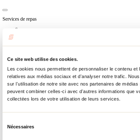
Services de repas
Souper
Permis d'alcool
Site Web
Cette entreprise est certifiée Goûtez Lanaudière!
Ce site web utilise des cookies.
L'Albatros, brasserie artisanale
Les cookies nous permettent de personnaliser le contenu et le
2928, chemin Sainte-Marie
relatives aux médias sociaux et d'analyser notre trafic. No
Mascouche, QC J7K 1N7
450 474-0033
sur l'utilisation de notre site avec nos partenaires de médias 
info@lalbatrosbrasserieartisanale.com
peuvent combiner celles-ci avec d'autres informations que vo
Facebook
Instagram
collectées lors de votre utilisation de leurs services.
À lire sur le blogue
Sélection
Bières de Lanaudière: les meilleures microbrasseries
Nécessaires
du
à visiter dans la région
consentement