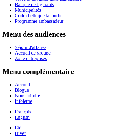
Banque de figurants
Municipalités
Code d’éthique lanaudois
Programme ambassadeur
Menu des audiences
Séjour d'affaires
Accueil de groupe
Zone entreprises
Menu complémentaire
Accueil
Blogue
Nous joindre
Infolettre
Français
English
Été
Hiver