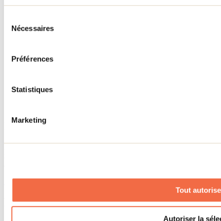
Médias
Concours
Sélection
Renseignements utiles
Nécessaires
du
consentement
Cartes et brochures
Zone entreprises
Préférences
Offres d'emplois
Vivre et travailler dans Lanaudière
Banque de figurants
Municipalités
Statistiques
Code d’éthique lanaudois
Programme ambassadeur
Marketing
Infolettre
Pour découvrir des idées d’activités et connaître en primeur les
nouveautés, les concours et les offres exclusives dans Lanaudière,
abonne-toi dès aujourd’hui à notre infolettre.
S'abonner
Tout autorise
Menu des réseaux sociaux
Autoriser la séle