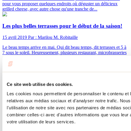
pour vous proposer quelques endroits où déguster un délicieux
grilled cheese, avec autre chose qu'une tranche de...
Les plus belles terrasses pour le début de la saison!
15 avril 2019
Par : Marilou M. Robitaille
Le beau temps arrive en mai. Qui dit beau temps, dit terrasses et 5 à
7 sous le soleil. Heureusement, plusieurs restaurant, microbrasseries
et vignobles de Lanaudière ouvrent rapidement leur terrasse cette
année au plus grand plaisir de nous tous.
Besoin d'information?
1 800 363-2788
Ce site web utilise des cookies.
Menu pied de page
Les cookies nous permettent de personnaliser le contenu et le
relatives aux médias sociaux et d'analyser notre trafic. No
Accueil de groupe
l'utilisation de notre site avec nos partenaires de médias soc
Séjour d'affaires
combiner celles-ci avec d'autres informations que vous leur a
Lieux événementiels
Offre aux voyageurs étrangers
votre utilisation de leurs services.
À propos
Partenaires