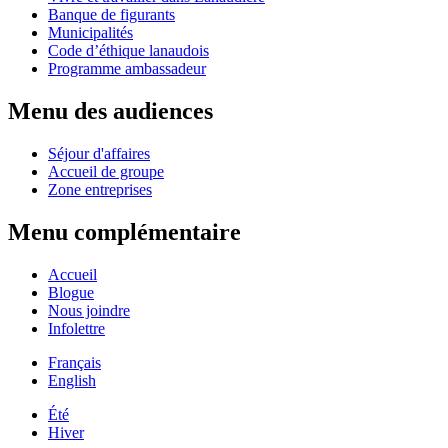
Banque de figurants
Municipalités
Code d’éthique lanaudois
Programme ambassadeur
Menu des audiences
Séjour d'affaires
Accueil de groupe
Zone entreprises
Menu complémentaire
Accueil
Blogue
Nous joindre
Infolettre
Français
English
Été
Hiver