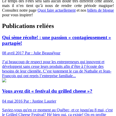
Le temps des Fêtes sera sans aucun doute très différent cette année,
mais il n’en tient qu’à nous de rendre cette période magique!
Consultez notre page
Quoi faire actuellement
et nos
billets de blogue
pour vous inspirer!
Publications reliées
Qui sème récolte! : une passion « contagieusement »
partagée!
08 avril 2017
Par : Julie Beauséjour
J’ai beaucoup de respect pour les entrepreneurs qui innovent et
développent sans cesse leurs produits afin d’être à l’écoute des
besoins de leur clientèle. C’est justement le cas de Nathalie et Jean-
François qui ont repris l’entreprise familiale...
Vous avez dit « festival du grilled cheese »?
04 mai 2016
Par : Justine Laurier
Saviez-vous qu'en ce moment au Québec, et ce jusqu'au 8 mai, c'est
le Grilled Cheese Festival? Hé bien oui, ça existe! On en profite