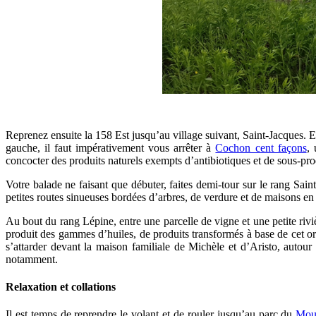
Reprenez ensuite la 158 Est jusqu’au village suivant, Saint-Jacques. 
gauche, il faut impérativement vous arrêter à
Cochon cent façons
, 
concocter des produits naturels exempts d’antibiotiques et de sous-pro
Votre balade ne faisant que débuter, faites demi-tour sur le rang Sai
petites routes sinueuses bordées d’arbres, de verdure et de maisons en b
Au bout du rang Lépine, entre une parcelle de vigne et une petite rivi
produit des gammes d’huiles, de produits transformés à base de cet or 
s’attarder devant la maison familiale de Michèle et d’Aristo, autour 
notamment.
Relaxation et collations
Il est temps de reprendre le volant et de rouler jusqu’au parc du
Moul