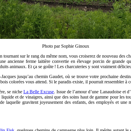
Photo par Sophie Ginoux
En tournant sur le rang du même nom, vous croiserez de nouveau des champ
une ancienne ferme laitière convertie en élevage porcin de grande qual
duits animaux. Et ça se goûte ! Les charcuteries y sont vraiment délicie
nt-Jacques jusqu’au chemin Gaudet, où se trouve votre prochaine destina
ois colorées vous attend. Si le paradis existe, il pourrait ressembler à c
ère, se niche
La Belle Excuse
. Issue de l’amour d’une Lanaudoise et d’u
liquide et de vinaigres, ainsi que des soins haut de gamme pour les tout
de laquelle gravitent joyeusement des enfants, des employés et une mul
in Fisk
, quelques chemins de campagne plus loin. Il mérite autant le 