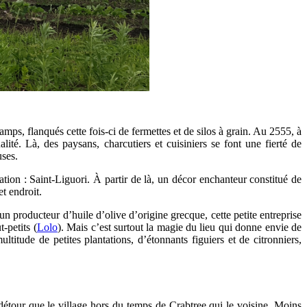
s, flanqués cette fois-ci de fermettes et de silos à grain. Au 2555, à
ité. Là, des paysans, charcutiers et cuisiniers se font une fierté de
uses.
tion : Saint-Liguori. À partir de là, un décor enchanteur constitué de
et endroit.
n producteur d’huile d’olive d’origine grecque, cette petite entreprise
-petits (
Lolo
). Mais c’est surtout la magie du lieu qui donne envie de
titude de petites plantations, d’étonnants figuiers et de citronniers,
détour que le village hors du temps de Crabtree qui le voisine. Moins