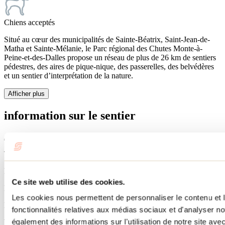
Chiens acceptés
Situé au cœur des municipalités de Sainte-Béatrix, Saint-Jean-de-
Matha et Sainte-Mélanie, le Parc régional des Chutes Monte-à-
Peine-et-des-Dalles propose un réseau de plus de 26 km de sentiers
pédestres, des aires de pique-nique, des passerelles, des belvédères
et un sentier d’interprétation de la nature.
Afficher plus
information sur le sentier
Type de sentier
Boucle
Ce site web utilise des cookies.
Période d'ouverture
Les cookies nous permettent de personnaliser le contenu et l
Début mai à la fin octobre ($)
fonctionnalités relatives aux médias sociaux et d'analyser no
également des informations sur l'utilisation de notre site av
Vigilance en période de chasse