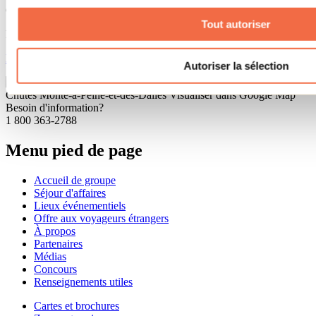
Cet attrait fait partie de
Tout autoriser
Parc régional des Chutes Monte-à-Peine-et-des-Dalles
En savoir plus
Autoriser la sélection
Chutes Monte-à-Peine-et-des-Dalles
Visualiser dans Google Map
Besoin d'information?
1 800 363-2788
Menu pied de page
Accueil de groupe
Séjour d'affaires
Lieux événementiels
Offre aux voyageurs étrangers
À propos
Partenaires
Médias
Concours
Renseignements utiles
Cartes et brochures