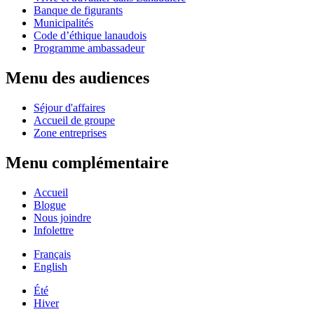
Banque de figurants
Municipalités
Code d’éthique lanaudois
Programme ambassadeur
Menu des audiences
Séjour d'affaires
Accueil de groupe
Zone entreprises
Menu complémentaire
Accueil
Blogue
Nous joindre
Infolettre
Français
English
Été
Hiver