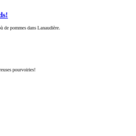
ds!
 où de pommes dans Lanaudière.
breuses pourvoiries!