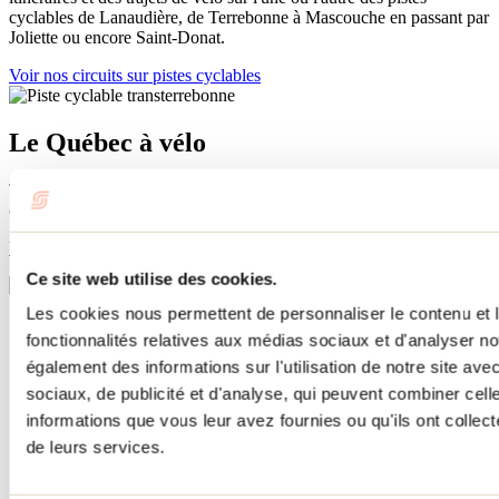
cyclables de Lanaudière, de Terrebonne à Mascouche en passant par
Joliette ou encore Saint-Donat.
Voir nos circuits sur pistes cyclables
Le Québec à vélo
Trouve des itinéraires, des cartes et tout ce qu’il te faut pour
organiser ta sortie à vélo au Québec.
Voir l’offre complète
Ce site web utilise des cookies.
Les circuits proposés ont été élaborés au meilleur des connaissances. Ils sont composés de
Les cookies nous permettent de personnaliser le contenu et l
pistes cyclables séparées des voies de circulation automobile ou encore de sections sur
fonctionnalités relatives aux médias sociaux et d'analyser no
route en fonction de leur type. Le choix des routes a été fait dans le but de minimiser
également des informations sur l'utilisation de notre site av
l’exposition à la circulation motorisée. Ces tronçons ne comportent pas nécessairement
d’accotement asphalté ni de signalisation pour cyclistes. Nous ne sommes pas responsables
sociaux, de publicité et d'analyse, qui peuvent combiner cell
de l’état de la chaussée ni des voies en construction. Nous comptons sur la collaboration
informations que vous leur avez fournies ou qu'ils ont collecté
des cyclistes pour respecter la signalisation en place et assurer leur sécurité. Pour toutes
de leurs services.
suggestions relatives aux circuits vélo, merci d’acheminer un courriel à
info@lanaudiere.ca.