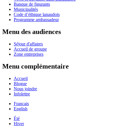
Banque de figurants
Municipalités
Code d’éthique lanaudois
Programme ambassadeur
Menu des audiences
Séjour d'affaires
Accueil de groupe
Zone entreprises
Menu complémentaire
Accueil
Blogue
Nous joindre
Infolettre
Français
English
Été
Hiver