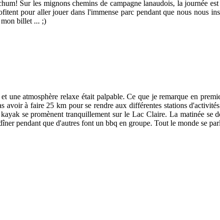
e chum! Sur les mignons chemins de campagne lanaudois, la journée est e
itent pour aller jouer dans l'immense parc pendant que nous nous insta
on billet ... ;)
ets et une atmosphère relaxe était palpable. Ce que je remarque en premi
as avoir à faire 25 km pour se rendre aux différentes stations d'activit
os, kayak se promènent tranquillement sur le Lac Claire. La matinée se
 dîner pendant que d'autres font un bbq en groupe. Tout le monde se parle,