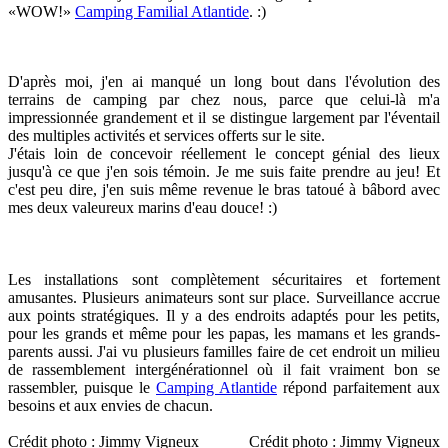
«WOW!»
Camping Familial Atlantide
. :)
D'après moi, j'en ai manqué un long bout dans l'évolution des
terrains de camping par chez nous, parce que celui-là m'a
impressionnée grandement et il se distingue largement par l'éventail
des multiples activités et services offerts sur le site.
J'étais loin de concevoir réellement le concept génial des lieux
jusqu'à ce que j'en sois témoin. Je me suis faite prendre au jeu! Et
c'est peu dire, j'en suis même revenue le bras tatoué à bâbord avec
mes deux valeureux marins d'eau douce! :)
Les installations sont complètement sécuritaires et fortement
amusantes. Plusieurs animateurs sont sur place. Surveillance accrue
aux points stratégiques. Il y a des endroits adaptés pour les petits,
pour les grands et même pour les papas, les mamans et les grands-
parents aussi. J'ai vu plusieurs familles faire de cet endroit un milieu
de rassemblement intergénérationnel où il fait vraiment bon se
rassembler, puisque le
Camping Atlantide
répond parfaitement aux
besoins et aux envies de chacun.
Crédit photo : Jimmy Vigneux
Crédit photo : Jimmy Vigneux