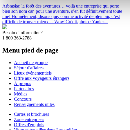
Arbraska: la forêt des aventures… voilà une entreprise qui porte
bien son nom car, pour une aventure, s’en fut définitivement toute
une! Honnêtement, disons que, comme activité de plein air, c’est
difficile de trouver mieux… Wow!Crédit-photo : Yanick...
Besoin d'information?
1 800 363-2788
Menu pied de page
Accueil de groupe
Séjour d'affaires
Lieux événementiels
Offre aux voyageurs étrangers
À propos
Partenaires
Médias
Concours
Renseignements utiles
Cartes et brochures
Zone entreprises
Offres d'emplois
Vivre et travailler dans Lanaudière