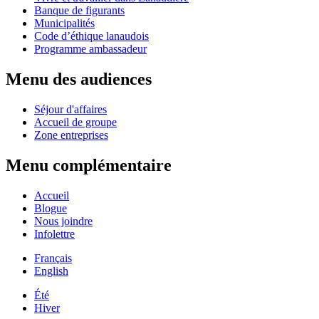
Banque de figurants
Municipalités
Code d’éthique lanaudois
Programme ambassadeur
Menu des audiences
Séjour d'affaires
Accueil de groupe
Zone entreprises
Menu complémentaire
Accueil
Blogue
Nous joindre
Infolettre
Français
English
Été
Hiver