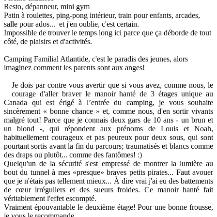
Resto, dépanneur, mini gym
Patin à roulettes, ping-pong intérieur, train pour enfants, arcades,
salle pour ados... et j'en oublie, c'est certain.
Impossible de trouver le temps long ici parce que ça déborde de tout
côté, de plaisirs et d'activités.
Camping Familial Atlantide, c'est le paradis des jeunes, alors
imaginez comment les parents sont aux anges!
Je dois par contre vous avertir que si vous avez, comme nous, le
courage d'aller braver le manoir hanté de 3 étages unique au
Canada qui est érigé à l’entrée du camping, je vous souhaite
sincèrement « bonne chance » et, comme nous, d'en sortir vivants
malgré tout! Parce que je connais deux gars de 10 ans - un brun et
un blond -, qui répondent aux prénoms de Louis et Noah,
habituellement courageux et pas peureux pour deux sous, qui sont
pourtant sortis avant la fin du parcours; traumatisés et blancs comme
des draps ou plutôt... comme des fantômes! :)
Quelqu'un de la sécurité s'est empressé de montrer la lumière au
bout du tunnel à mes «presque» braves petits pirates... Faut avouer
que je n'étais pas tellement mieux... À dire vrai j'ai eu des battements
de cœur irréguliers et des sueurs froides. Ce manoir hanté fait
véritablement l'effet escompté.
Vraiment épouvantable le deuxième étage! Pour une bonne frousse,
je vous le recommande...