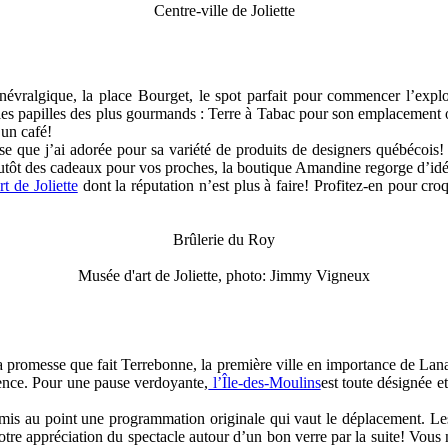
Centre-ville de Joliette
t névralgique, la place Bourget, le spot parfait pour commencer l’exp
ont les papilles des plus gourmands : Terre à Tabac pour son emplacemen
un café!
e j’ai adorée pour sa variété de produits de designers québécois! Si
lutôt des cadeaux pour vos proches, la boutique Amandine regorge d’id
t de Joliette
dont la réputation n’est plus à faire! Profitez-en pour cr
Brûlerie du Roy
Musée d'art de Joliette, photo: Jimmy Vigneux
 la promesse que fait Terrebonne, la première ville en importance de Lan
rence. Pour une pause verdoyante,
l’Île-des-Moulins
est toute désignée et
mis au point une programmation originale qui vaut le déplacement. Les 
re appréciation du spectacle autour d’un bon verre par la suite! Vous n