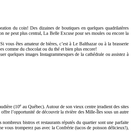
loration du coin! Des dizaines de boutiques en quelques quadrilatères
t on ne peut plus central, La Belle Excuse pour ses moules ou encore la
 vous êtes amateur de bières, c’est à Le Balthazar ou à la brasserie
ées comme du chocolat ou du thé et bien plus encore!
oquer quelques images Instagrammesques de la cathédrale ou assistez à
e
audière (10
au Québec). Autour de son vieux centre irradient des sites
 offre l’opportunité de découvrir la rivière des Mille-Îles sous un autre
nombreux bistros et restaurants réputés du quartier sont une parfaite
e vous tromperez pas avec la Confrérie (tacos de poisson délicieux!),