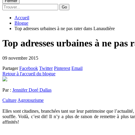
Fermer
Go
Accueil
Blogue
Top adresses urbaines à ne pas rater dans Lanaudière
Top adresses urbaines à ne pas 
09 novembre 2015
Partager
Facebook
Twitter
Pinterest
Email
Retour à l'accueil du blogue
Par :
Jennifer Doré Dallas
Culture
Agrotourisme
Elles sont citadines, branchées tant sur leur patrimoine que l’actualit
souffle. Voilà, c’est dit! Il n’y a plus de raison de remettre à plu
affinités!