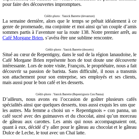
pour faire des découvertes impromptues.
Crédit-photo : Yanick Barrette (devanture)
La semaine dernière, alors que le temps se prêtait idéalement à ce
genre de promenade, ma conjointe et moi ainsi qu’un couple d’amis
sommes partis à l’aventure sur la route 138. Notre premier arrêt, au
Café Morgane Brien
, s’avéra être une sublime rencontre.
Crédit-photo : Yanick Barrette (desserts)
Situé au cœur de Repentigny, dans le sud de la région lanaudoise, le
Café Morgane Brien représente hors de tout doute une découverte
intéressante. Lors de notre visite, François, le propriétaire, nous a fait
découvrir sa passion de barista. Sans difficulté, il nous a transmis
son attachement pour son entreprise, ses employés et ses clients,
mais aussi pour le bon café et les desserts.
Crédit-photo : Yanick Barrette (Repentignois Con Panna)
D’ailleurs, nous avons eu l’occasion de goûter plusieurs cafés
spécialités ainsi que quelques desserts, tous aussi exquis les uns que
les autres. Ma femme a choisi un « Repentignois » con panna, un
café sucré avec des guimauves et du chocolat, ainsi qu’un morceau
de gâteau aux carottes. Les amis qui nous accompagnaient ont,
quant à eux, décidé d’y aller pour le gâteau au chocolat et le gâteau
Dulce de Leche, le tout avec un Chaï latte.