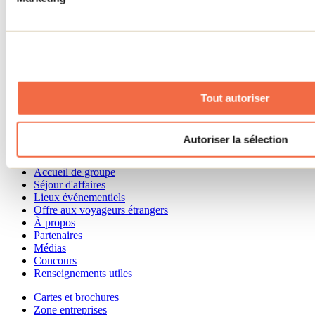
19 mai 2026
Par : Jennifer Martin
Envie de sortir des sentiers battus cet été? La caverne de la Chute-à-
Bull, te propose une expérience unique en pleine nature. Tu pourras
explorer l’intérieur d'une formation rocheuse fascinante, sans avoir
besoin d’équipement spécialisé.
Tout autoriser
Besoin d'information?
1 800 363-2788
Menu pied de page
Autoriser la sélection
Accueil de groupe
Séjour d'affaires
Lieux événementiels
Offre aux voyageurs étrangers
À propos
Partenaires
Médias
Concours
Renseignements utiles
Cartes et brochures
Zone entreprises