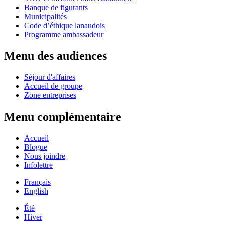
Banque de figurants
Municipalités
Code d’éthique lanaudois
Programme ambassadeur
Menu des audiences
Séjour d'affaires
Accueil de groupe
Zone entreprises
Menu complémentaire
Accueil
Blogue
Nous joindre
Infolettre
Français
English
Été
Hiver