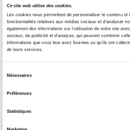
Lanaudière : c'est le temps de réserver!
Ce site web utilise des cookies.
01 novembre 2012
Par : Tourisme Lanaudière
Les cookies nous permettent de personnaliser le contenu et l
fonctionnalités relatives aux médias sociaux et d'analyser no
Une grande bouffée d’air pur vous attend pour le temps des Fêtes
également des informations sur l'utilisation de notre site av
cette année! Optez pour un séjour en chalet dans Lanaudière et ce
moment unique, que l’on souhaite magique en compagnie de nos
sociaux, de publicité et d'analyse, qui peuvent combiner cell
proches, sera empreint de la quiétude de la nature...
informations que vous leur avez fournies ou qu'ils ont collecté
de leurs services.
Découvrez l’univers des fleurs comestibles chez
Fleurs et Délices
Sélection
12 juin 2013
Nécessaires
du
consentement
Avez-vous déjà mangé des fleurs? Je vous invite à découvrir
l’univers des fleurs comestibles chez Fleurs et Délices.Je suis allée à
Préférences
Terrebonne avec ma famille pour visiter Fleurs et Délices, la seule
entreprise au Québec à vous offrir des activités...
Statistiques
On a testé la caverne de la Chute‑à‑Bull : une
aventure unique à vivre dans Lanaudière
Marketing