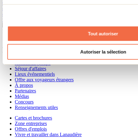
Quel été, n’est-ce pas? Si vous êtes comme moi, vous avez planifié
des dizaines et des dizaines d’activités et, maintenant que le mois
d’août tire à sa fin, vous êtes épuisés. Il est grand temps de raviver
votre énergie et de penser à vous! C’est...
Besoin d'information?
Tout autoriser
1 800 363-2788
Menu pied de page
Autoriser la sélection
Accueil de groupe
Séjour d'affaires
Lieux événementiels
Offre aux voyageurs étrangers
À propos
Partenaires
Médias
Concours
Renseignements utiles
Cartes et brochures
Zone entreprises
Offres d'emplois
Vivre et travailler dans Lanaudière