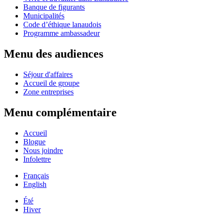
Banque de figurants
Municipalités
Code d’éthique lanaudois
Programme ambassadeur
Menu des audiences
Séjour d'affaires
Accueil de groupe
Zone entreprises
Menu complémentaire
Accueil
Blogue
Nous joindre
Infolettre
Français
English
Été
Hiver