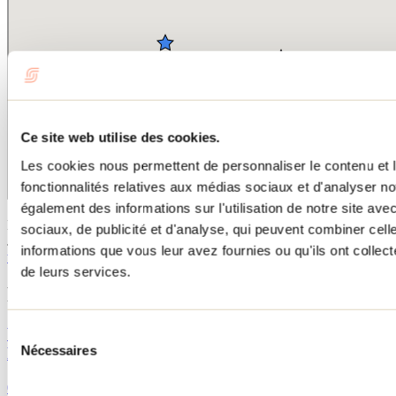
Ce site web utilise des cookies.
Les cookies nous permettent de personnaliser le contenu et l
fonctionnalités relatives aux médias sociaux et d'analyser no
également des informations sur l'utilisation de notre site av
Bon séjour dans Lanaudière!
sociaux, de publicité et d'analyse, qui peuvent combiner cell
Jennifer
informations que vous leur avez fournies ou qu'ils ont collecté
www.moimessouliers.org
de leurs services.
Publications reliées
Vignoble Lano D’Or : un moment sur le Saint-
Sélection
Nécessaires
Laurent
du
consentement
02 août 2017