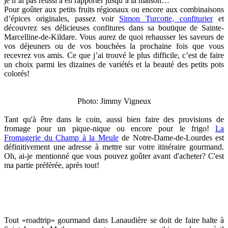
je n’ai pas réussi à en rapporter jusqu’à la maison…
Pour goûter aux petits fruits régionaux ou encore aux combinaisons
d’épices originales, passez voir
Simon Turcotte, confiturier
et
découvrez ses délicieuses confitures dans sa boutique de Sainte-
Marcelline-de-Kildare. Vous aurez de quoi rehausser les saveurs de
vos déjeuners ou de vos bouchées la prochaine fois que vous
recevrez vos amis. Ce que j’ai trouvé le plus difficile, c’est de faire
un choix parmi les dizaines de variétés et la beauté des petits pots
colorés!
Photo: Jimmy Vigneux
Tant qu'à être dans le coin, aussi bien faire des provisions de
fromage pour un pique-nique ou encore pour le frigo!
La
Fromagerie du Champ à la Meule
de Notre-Dame-de-Lourdes est
définitivement une adresse à mettre sur votre itinéraire gourmand.
Oh, ai-je mentionné que vous pouvez goûter avant d'acheter? C'est
ma partie préférée, après tout!
Tout «roadtrip» gourmand dans Lanaudière se doit de faire halte à