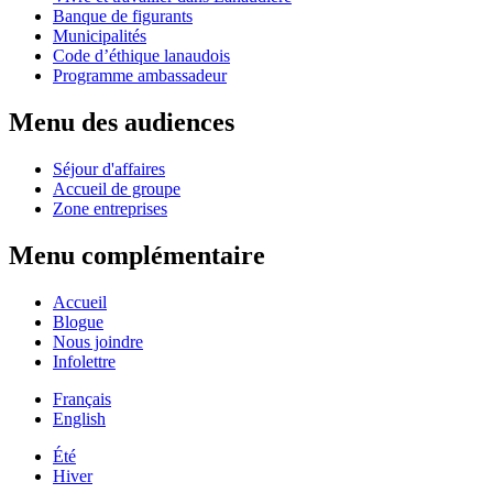
Banque de figurants
Municipalités
Code d’éthique lanaudois
Programme ambassadeur
Menu des audiences
Séjour d'affaires
Accueil de groupe
Zone entreprises
Menu complémentaire
Accueil
Blogue
Nous joindre
Infolettre
Français
English
Été
Hiver