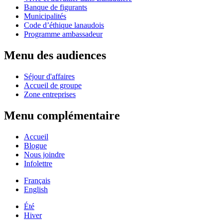
Banque de figurants
Municipalités
Code d’éthique lanaudois
Programme ambassadeur
Menu des audiences
Séjour d'affaires
Accueil de groupe
Zone entreprises
Menu complémentaire
Accueil
Blogue
Nous joindre
Infolettre
Français
English
Été
Hiver