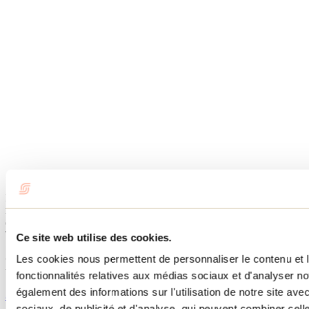
Crédit-vidéo : Yanick Barrette
En somme, le RodéoFest de Saint-Côme fut sans équivoque une
réussite sur toute la ligne. Déjà, nous avons hâte à la seconde
édition. Merci pour ce beau succès. À l’an prochain!
Tourisme Lanaudière www.lanaudiere.ca
Ce site web utilise des cookies.
Les cookies nous permettent de personnaliser le contenu et l
Publications reliées
fonctionnalités relatives aux médias sociaux et d'analyser no
également des informations sur l'utilisation de notre site av
52 expériences à vivre dans Lanaudière en 2026
sociaux, de publicité et d'analyse, qui peuvent combiner cell