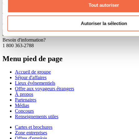
18 janvier 2023
Par : Jennifer Martin
Tout autoriser
À la recherche de divertissement et d’événements hivernaux gratuits
pour toute la famille? Terrebonne revêt ses plus beaux atours et
active son mode festif tout au long de l’année, à l’occasion de son
Autoriser la sélection
350e anniversaire.
Besoin d'information?
1 800 363-2788
Menu pied de page
Accueil de groupe
Séjour d'affaires
Lieux événementiels
Offre aux voyageurs étrangers
À propos
Partenaires
Médias
Concours
Renseignements utiles
Cartes et brochures
Zone entreprises
Offres d'emplois