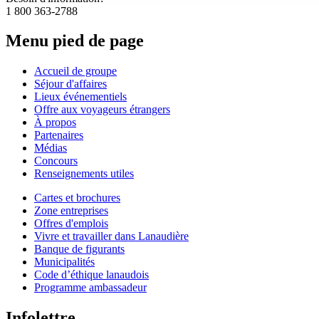
1 800 363-2788
Menu pied de page
Accueil de groupe
Séjour d'affaires
Lieux événementiels
Offre aux voyageurs étrangers
À propos
Partenaires
Médias
Concours
Renseignements utiles
Cartes et brochures
Zone entreprises
Offres d'emplois
Vivre et travailler dans Lanaudière
Banque de figurants
Municipalités
Code d’éthique lanaudois
Programme ambassadeur
Infolettre