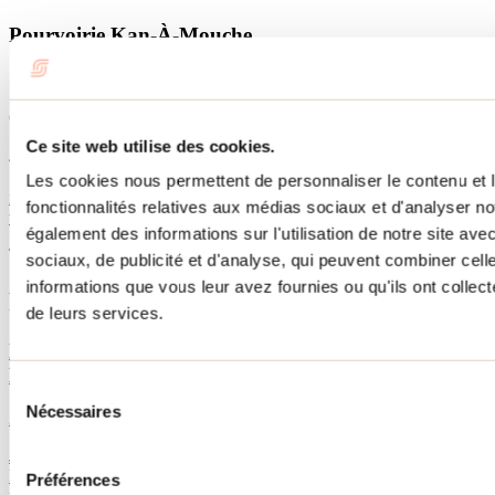
Pourvoirie Kan-À-Mouche
7639, rue Brassard
Saint-Michel-des-Saints (Québec)
CANADA J0K 3B0
Ce site web utilise des cookies.
450 833-6662
Les cookies nous permettent de personnaliser le contenu et l
info@kanamouche.com
fonctionnalités relatives aux médias sociaux et d'analyser no
www.kanamouche.com
également des informations sur l'utilisation de notre site av
Tourisme Lanaudière www.lanaudiere.ca
sociaux, de publicité et d'analyse, qui peuvent combiner cell
informations que vous leur avez fournies ou qu'ils ont collecté
Publications reliées
de leurs services.
La Pourvoirie du Lac Blanc, à la frontière de la
Mauricie et de Lanaudière
Sélection
Nécessaires
du
21 mars 2013
consentement
Je pensais signer mon dernier billet motoneige avec L'authentique
Pourvoirie Kan-À-Mouche. Mais la nostalgie de la fin de saison
Préférences