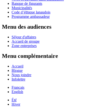
Banque de figurants
Municipalités
Code d’éthique lanaudois
Programme ambassadeur
Menu des audiences
Séjour d'affaires
Accueil de groupe
Zone entreprises
Menu complémentaire
Accueil
Blogue
Nous joindre
Infolettre
Français
English
Été
Hiver