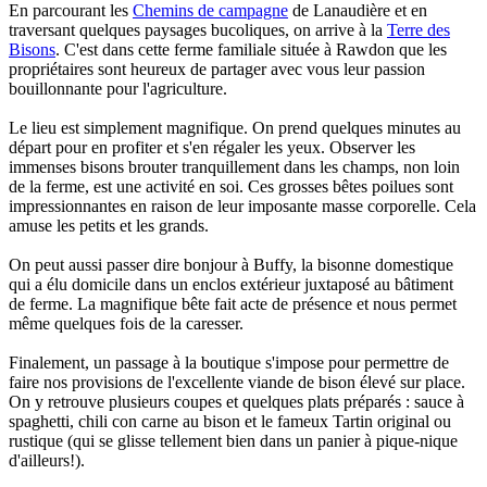
En parcourant les
Chemins de campagne
de Lanaudière et en
traversant quelques paysages bucoliques, on arrive à la
Terre des
Bisons
. C'est dans cette ferme familiale située à Rawdon que les
propriétaires sont heureux de partager avec vous leur passion
bouillonnante pour l'agriculture.
Le lieu est simplement magnifique. On prend quelques minutes au
départ pour en profiter et s'en régaler les yeux. Observer les
immenses bisons brouter tranquillement dans les champs, non loin
de la ferme, est une activité en soi. Ces grosses bêtes poilues sont
impressionnantes en raison de leur imposante masse corporelle. Cela
amuse les petits et les grands.
On peut aussi passer dire bonjour à Buffy, la bisonne domestique
qui a élu domicile dans un enclos extérieur juxtaposé au bâtiment
de ferme. La magnifique bête fait acte de présence et nous permet
même quelques fois de la caresser.
Finalement, un passage à la boutique s'impose pour permettre de
faire nos provisions de l'excellente viande de bison élevé sur place.
On y retrouve plusieurs coupes et quelques plats préparés : sauce à
spaghetti, chili con carne au bison et le fameux Tartin original ou
rustique (qui se glisse tellement bien dans un panier à pique-nique
d'ailleurs!).