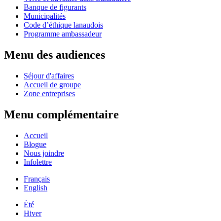
Banque de figurants
Municipalités
Code d’éthique lanaudois
Programme ambassadeur
Menu des audiences
Séjour d'affaires
Accueil de groupe
Zone entreprises
Menu complémentaire
Accueil
Blogue
Nous joindre
Infolettre
Français
English
Été
Hiver