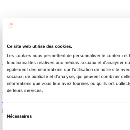
Ce site web utilise des cookies.
Tourisme Lanaudière www.lanaudiere.ca
Les cookies nous permettent de personnaliser le contenu et l
fonctionnalités relatives aux médias sociaux et d'analyser no
Publications reliées
également des informations sur l'utilisation de notre site av
sociaux, de publicité et d'analyse, qui peuvent combiner cell
Un weekend de découvertes grâce à M ta Région
informations que vous leur avez fournies ou qu'ils ont collecté
de leurs services.
19 juin 2018
Par : Marilou M. Robitaille
Partez à l'aventure le temps d'un weekend en profitant des offres de
M ta Région!
Sélection
Nécessaires
du
Qui sème récolte! : une passion « contagieusement »
consentement
partagée!