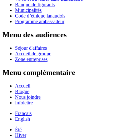
Banque de figurants
Municipalités
Code d’éthique lanaudois
Programme ambassadeur
Menu des audiences
Séjour d'affaires
Accueil de groupe
Zone entreprises
Menu complémentaire
Accueil
Blogue
Nous joindre
Infolettre
Français
English
Été
Hiver