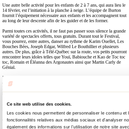
Une autre belle activité pour les enfants de 2 à 7 ans, qui aura lieu le
14 février, est l’initiation à la planche à neige. L’équipe de Burton
fournit l’équipement nécessaire aux enfants et les accompagnent tout
au long de leur descente afin de les guider et de les former.
Parmi toutes ces activités, il ne faut pas passer sous silence la grande
variété de spectacles offerts, tous gratuits. Durant tout le Festival,
vous pourrez, entre autres, danser au rythme de Karim Ouellet, Les
Bouches Bées, Joseph Edgar, Wilfred Le Bouthillier et plusieurs
autres. De plus, grâce à Télé-Québec sur la route, vos petits pourront
rencontrer leurs idoles telles que Youï, Babiouche et Kao de Toc toc
toc, Romain et Éléanna des Argonautes ainsi que Martin Carly de
Génial.
Un autre bon point à savoir est que le transport en commun est
également gratuit lors des fins de semaine du Festival dans toute la
MRC de L’Assomption ainsi que le trajet en autobus partant de la
station de métro Radisson de la pointe Est de Montréal.
Alors, enfilez votre tuque, vos mitaines et vos pantalons de neige et
Ce site web utilise des cookies.
retrouvez la belle gang de Feu et Glace lors de la fin de semaine des
Les cookies nous permettent de personnaliser le contenu et l
14 et 15 février afin de profiter d’une magnifique journée au grand
air.
fonctionnalités relatives aux médias sociaux et d'analyser no
également des informations sur l'utilisation de notre site av