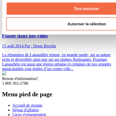
Que tu sois curieux de nature, un véritable passionné de bonsaïs et
Tout autoriser
d’horticulture, ou tout simplement à la recherche d’un attrait à
ajouter à ta liste cet été, ne manque pas les 30 ans de Bonsaï Gros-
Bec, l’unique centre d’interprétation du bonsaï au Québec!
Autoriser la sélection
Flâner dans nos villes
15 août 2014
Par : Denis Brochu
La réputation de Lanaudière repose, en grande partie, sur sa nature
riche et diversifiée ainsi que sur ses plaines florissantes. Pourtant,
Lanaudière est aussi une région urbaine et certaines de nos grandes
municipalités sont dotées d’un centre-ville...
Besoin d'information?
1 800 363-2788
Menu pied de page
Accueil de groupe
Séjour d'affaires
Lieux événementiels