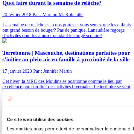
Quoi faire durant la semaine de relâche?
20 février 2018
Par : Marilou M. Robitaille
La semaine de relâche est à nos portes et vous sentez que les enfants
ont grand besoin de bouger? Pas de panique, Lanaudière regorge
d'activités pour les amuser pendant le congé scolaire!
Terrebonne | Mascouche, destinations parfaites pour
s’initier au plein air en famille à proximité de la ville
17 janvier 2023
Par : Jennifer Martin
Cet hiver, la MRC des Moulins se positionne comme le lieu par
excellence pour profiter des activités hivernales. Le territoire se veut
le terrain de jeu idéal pour s’initier aux activités de plein air.
Besoin d'information?
1 800 363-2788
Ce site web utilise des cookies.
Menu pied de page
Les cookies nous permettent de personnaliser le contenu et le