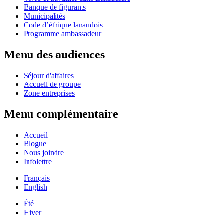
Banque de figurants
Municipalités
Code d’éthique lanaudois
Programme ambassadeur
Menu des audiences
Séjour d'affaires
Accueil de groupe
Zone entreprises
Menu complémentaire
Accueil
Blogue
Nous joindre
Infolettre
Français
English
Été
Hiver