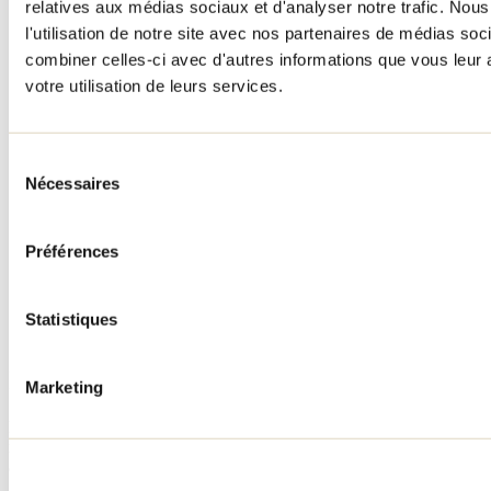
Accueil de groupe
relatives aux médias sociaux et d'analyser notre trafic. No
Séjour d'affaires
l'utilisation de notre site avec nos partenaires de médias soc
Lieux événementiels
combiner celles-ci avec d'autres informations que vous leur a
Offre aux voyageurs étrangers
À propos
votre utilisation de leurs services.
Partenaires
Médias
Concours
Renseignements utiles
Sélection
Nécessaires
du
Cartes et brochures
consentement
Zone entreprises
Offres d'emplois
Préférences
Vivre et travailler dans Lanaudière
Banque de figurants
Municipalités
Code d’éthique lanaudois
Statistiques
Programme ambassadeur
Infolettre
Marketing
Pour découvrir des idées d’activités et connaître en primeur les
nouveautés, les concours et les offres exclusives dans Lanaudière,
abonne-toi dès aujourd’hui à notre infolettre.