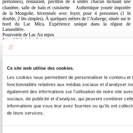
personnes), restaurant, pavillon de 4 unités chacun incluant une
chambre, salle de bain et cuisinette Authentique yourte importée
de la Mongolie, hivernisée avec foyer, pour 4 personnes (1 lit
double, 2 lits simples). À quelques mètres de l’Auberge, située sur le
bord du Lac Mica. Expérience unique dans la région de
Lanaudière.
Pourvoirie de Lac Au repos
Saint-Michel-des-Saints
http://www.pourvoirielacdurepos.com/
Séjour en pleine nature, dépaysement assuré! Situé à 90 km au nord
de Saint-Michel-des-Saints. Quelques chalets de libres pour la
période
Ce site web utilise des cookies.
des Fêtes. Excellent relais pour la motoneige.
Les cookies nous permettent de personnaliser le contenu et l
Pourvoirie, Auberge Kan-à-Mouche
fonctionnalités relatives aux médias sociaux et d'analyser no
Saint-Michel-des-Saints
également des informations sur l'utilisation de notre site av
http://www.kanamouche.com/
sociaux, de publicité et d'analyse, qui peuvent combiner cell
informations que vous leur avez fournies ou qu'ils ont collecté
de leurs services.
Encore quelques disponibilités en plein temps des Fêtes, sur un site
exceptionnel. Faites vite, ça ne durera pas longtemps!