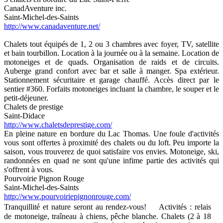
CanadAventure inc.
Saint-Michel-des-Saints
http://www.canadaventure.net/
Chalets tout équipés de 1, 2 ou 3 chambres avec foyer, TV, satellite
et bain tourbillon. Location à la journée ou à la semaine. Location de
motoneiges et de quads. Organisation de raids et de circuits.
Auberge grand confort avec bar et salle à manger. Spa extérieur.
Stationnement sécuritaire et garage chauffé. Accès direct par le
sentier #360. Forfaits motoneiges incluant la chambre, le souper et le
petit-déjeuner.
Chalets de prestige
Saint-Didace
http://www.chaletsdeprestige.com/
En pleine nature en bordure du Lac Thomas. Une foule d'activités
vous sont offertes à proximité des chalets ou du loft. Peu importe la
saison, vous trouverez de quoi satisfaire vos envies. Motoneige, ski,
randonnées en quad ne sont qu'une infime partie des activités qui
s'offrent à vous.
Pourvoirie Pignon Rouge
Saint-Michel-des-Saints
http://www.pourvoiriepignonrouge.com/
Tranquillité et nature seront au rendez-vous! Activités : relais
de motoneige, traîneau à chiens, pêche blanche. Chalets (2 à 18