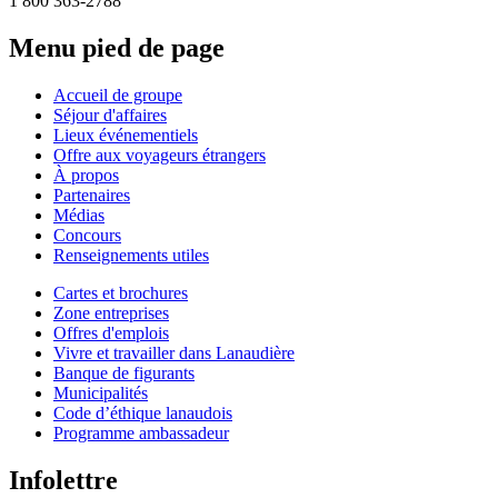
1 800 363-2788
Menu pied de page
Accueil de groupe
Séjour d'affaires
Lieux événementiels
Offre aux voyageurs étrangers
À propos
Partenaires
Médias
Concours
Renseignements utiles
Cartes et brochures
Zone entreprises
Offres d'emplois
Vivre et travailler dans Lanaudière
Banque de figurants
Municipalités
Code d’éthique lanaudois
Programme ambassadeur
Infolettre