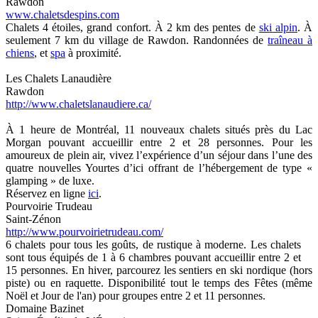
Rawdon
www.chaletsdespins.com
Chalets 4 étoiles, grand confort. À 2 km des pentes de
ski alpin
. À
seulement 7 km du village de Rawdon. Randonnées de
traîneau à
chiens
, et
spa
à proximité.
Les Chalets Lanaudière
Rawdon
http://www.chaletslanaudiere.ca/
À 1 heure de Montréal, 11 nouveaux chalets situés près du Lac
Morgan pouvant accueillir entre 2 et 28 personnes. Pour les
amoureux de plein air, vivez l’expérience d’un séjour dans l’une des
quatre nouvelles Yourtes d’ici offrant de l’hébergement de type «
glamping » de luxe.
Réservez en ligne
ici
.
Pourvoirie Trudeau
Saint-Zénon
http://www.pourvoirietrudeau.com/
6 chalets pour tous les goûts, de rustique à moderne. Les chalets
sont tous équipés de 1 à 6 chambres pouvant accueillir entre 2 et
15 personnes. En hiver, parcourez les sentiers en ski nordique (hors
piste) ou en raquette. Disponibilité tout le temps des Fêtes (même
Noël et Jour de l'an) pour groupes entre 2 et 11 personnes.
Domaine Bazinet