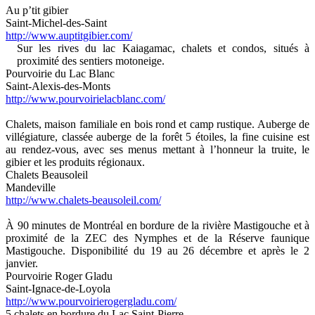
Au p’tit gibier
Saint-Michel-des-Saint
http://www.auptitgibier.com/
Sur les rives du lac Kaiagamac, chalets et condos, situés à
proximité des sentiers motoneige.
Pourvoirie du Lac Blanc
Saint-Alexis-des-Monts
http://www.pourvoirielacblanc.com/
Chalets, maison familiale en bois rond et camp rustique. Auberge de
villégiature, classée auberge de la forêt 5 étoiles, la fine cuisine est
au rendez-vous, avec ses menus mettant à l’honneur la truite, le
gibier et les produits régionaux.
Chalets Beausoleil
Mandeville
http://www.chalets-beausoleil.com/
À 90 minutes de Montréal en bordure de la rivière Mastigouche et à
proximité de la ZEC des Nymphes et de la Réserve faunique
Mastigouche. Disponibilité du 19 au 26 décembre et après le 2
janvier.
Pourvoirie Roger Gladu
Saint-Ignace-de-Loyola
http://www.pourvoirierogergladu.com/
5 chalets en bordure du Lac Saint-Pierre