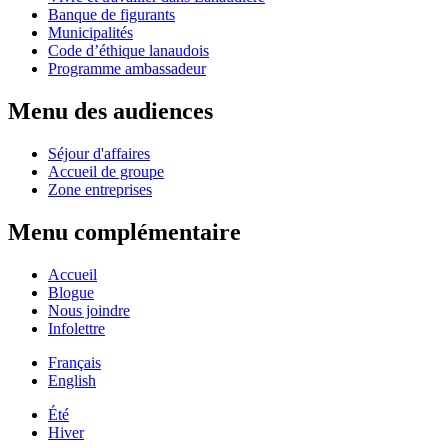
Banque de figurants
Municipalités
Code d’éthique lanaudois
Programme ambassadeur
Menu des audiences
Séjour d'affaires
Accueil de groupe
Zone entreprises
Menu complémentaire
Accueil
Blogue
Nous joindre
Infolettre
Français
English
Été
Hiver