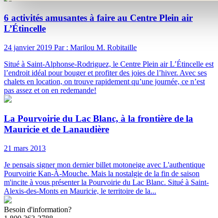
6 activités amusantes à faire au Centre Plein air
L’Étincelle
24 janvier 2019
Par : Marilou M. Robitaille
Situé à Saint-Alphonse-Rodriguez, le Centre Plein air L’Étincelle est
l’endroit idéal pour bouger et profiter des joies de l’hiver. Avec ses
chalets en location, on trouve rapidement qu’une journée, ce n’est
pas assez et on en redemande!
La Pourvoirie du Lac Blanc, à la frontière de la
Mauricie et de Lanaudière
21 mars 2013
Je pensais signer mon dernier billet motoneige avec L'authentique
Pourvoirie Kan-À-Mouche. Mais la nostalgie de la fin de saison
m'incite à vous présenter la Pourvoirie du Lac Blanc. Situé à Saint-
Alexis-des-Monts en Mauricie, le territoire de la...
Besoin d'information?