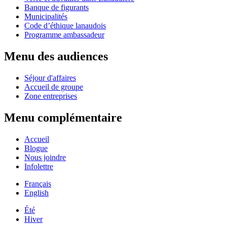
Banque de figurants
Municipalités
Code d’éthique lanaudois
Programme ambassadeur
Menu des audiences
Séjour d'affaires
Accueil de groupe
Zone entreprises
Menu complémentaire
Accueil
Blogue
Nous joindre
Infolettre
Français
English
Été
Hiver