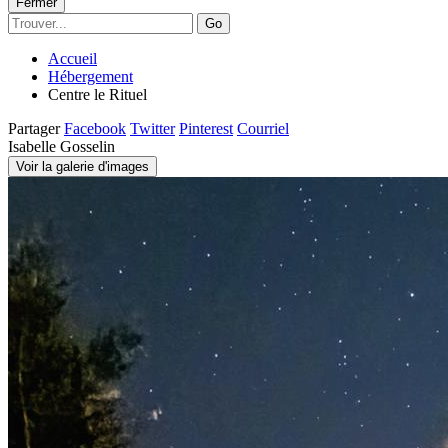
Fermer
Go
Accueil
Hébergement
Centre le Rituel
Partager
Facebook
Twitter
Pinterest
Courriel
Isabelle Gosselin
Voir la galerie d'images