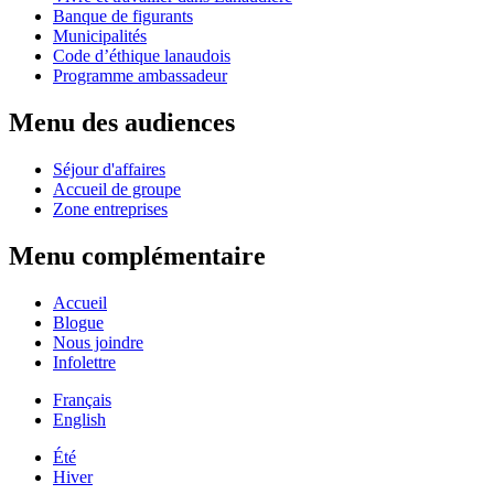
Banque de figurants
Municipalités
Code d’éthique lanaudois
Programme ambassadeur
Menu des audiences
Séjour d'affaires
Accueil de groupe
Zone entreprises
Menu complémentaire
Accueil
Blogue
Nous joindre
Infolettre
Français
English
Été
Hiver