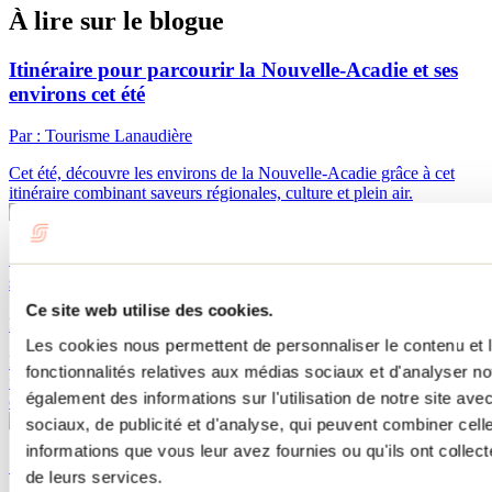
À lire sur le blogue
Itinéraire pour parcourir la Nouvelle-Acadie et ses
environs cet été
Par : Tourisme Lanaudière
Cet été, découvre les environs de la Nouvelle-Acadie grâce à cet
itinéraire combinant saveurs régionales, culture et plein air.
10 activités amusantes à faire avant la rentrée
scolaire
Ce site web utilise des cookies.
Par : Jennifer Martin
Les cookies nous permettent de personnaliser le contenu et l
La rentrée scolaire approche à grands pas! Découvre 10 activités à
fonctionnalités relatives aux médias sociaux et d'analyser no
faire dans Lanaudière avec toute la famille avant le début des
également des informations sur l'utilisation de notre site av
classes.
sociaux, de publicité et d'analyse, qui peuvent combiner cell
informations que vous leur avez fournies ou qu'ils ont collecté
Quoi faire à Repentigny pendant l'Oktoberfest?
de leurs services.