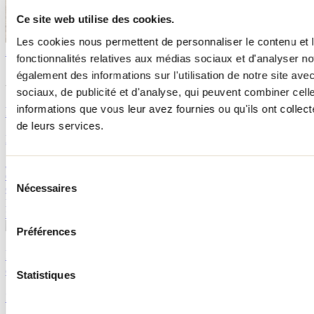
Ce site web utilise des cookies.
Les Museaux d'Écosse
Saint-Lin-Laurentides
Les cookies nous permettent de personnaliser le contenu et l
Agrotourisme
Visualiser dans Google Map
fonctionnalités relatives aux médias sociaux et d'analyser no
également des informations sur l'utilisation de notre site av
À lire sur le blogue
sociaux, de publicité et d'analyse, qui peuvent combiner cell
informations que vous leur avez fournies ou qu'ils ont collecté
Haltes VR pour une nuitée dans Lanaudière
de leurs services.
Par : Tourisme Lanaudière
Avec la montée en flèche des adeptes de « Vanlife » et des
Sélection
escapades en véhicules récréatifs, tu es peut-être à la recherche d’un
Nécessaires
endroit où t’arrêter pour la nuit en complète autonomie avant de
du
poursuivre ton périple. Voici un répertoire des endroits où passer la
consentement
nuit dans Lanaudière.
Préférences
Itinéraire pour parcourir la Nouvelle-Acadie et ses
environs cet été
Statistiques
Par : Tourisme Lanaudière