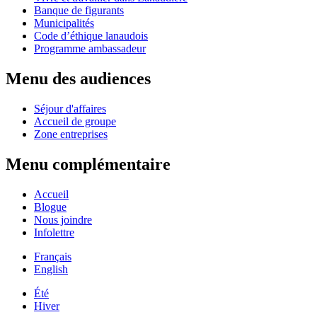
Banque de figurants
Municipalités
Code d’éthique lanaudois
Programme ambassadeur
Menu des audiences
Séjour d'affaires
Accueil de groupe
Zone entreprises
Menu complémentaire
Accueil
Blogue
Nous joindre
Infolettre
Français
English
Été
Hiver