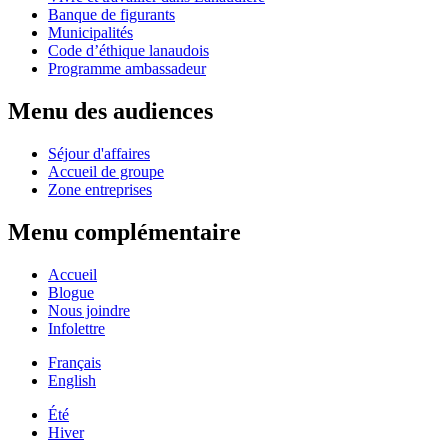
Banque de figurants
Municipalités
Code d’éthique lanaudois
Programme ambassadeur
Menu des audiences
Séjour d'affaires
Accueil de groupe
Zone entreprises
Menu complémentaire
Accueil
Blogue
Nous joindre
Infolettre
Français
English
Été
Hiver