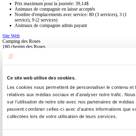
Prix maximum pour la journée: 39,14$
Animaux de compagnie en laisse acceptés
Nombre d'emplacements avec service: 80 (3 services), 3 (1
service), 9 (2 services)
Animaux de compagnie admis payant
Site Web
Camping des Roses
180 chemin des Roses
Saint-Michel-des-Saints, QC J0K3B0
450 833-5556
info@campingdesroses.ca
Réservez!
Facebook
Instagram
Ce site web utilise des cookies.
No d'enregistrement
203781
Les cookies nous permettent de personnaliser le contenu et le
À lire sur le blogue
relatives aux médias sociaux et d'analyser notre trafic. No
sur l'utilisation de notre site avec nos partenaires de médias 
Répertoire des hébergements qui acceptent les chiens
peuvent combiner celles-ci avec d'autres informations que vo
dans Lanaudière
collectées lors de votre utilisation de leurs services.
Par : Marilou M. Robitaille
Tu cherches un hébergement où ton chien est le bienvenu dans