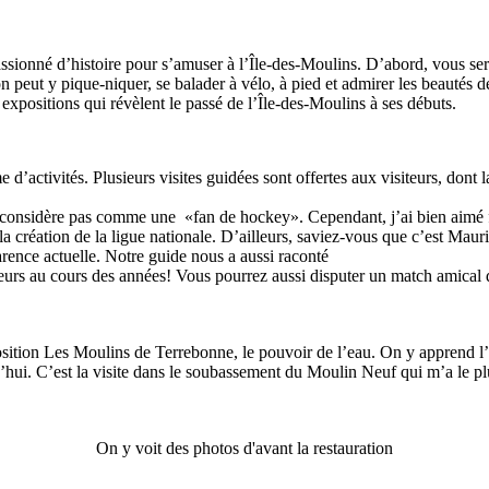
ssionné d’histoire pour s’amuser à l’Île-des-Moulins. D’abord, vous sere
ù on peut y pique-niquer, se balader à vélo, à pied et admirer les beautés
expositions qui révèlent le passé de l’Île-des-Moulins à ses débuts.
d’activités. Plusieurs visites guidées sont offertes aux visiteurs, dont la
considère pas comme une «fan de hockey». Cependant, j’ai bien aimé fa
 création de la ligue nationale. D’ailleurs, saviez-vous que c’est Maur
arence actuelle. Notre guide nous a aussi raconté
ueurs au cours des années! Vous pourrez aussi disputer un match amical de
osition Les Moulins de Terrebonne, le pouvoir de l’eau. On y apprend l
d’hui. C’est la visite dans le soubassement du Moulin Neuf qui m’a le plus
On y voit des photos d'avant la restauration