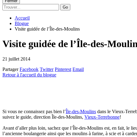
Fermer
Go
Accueil
Blogue
Visite guidée de l’Île-des-Moulins
Visite guidée de l’Île-des-Mouli
21 juillet 2014
Partager
Facebook
Twitter
Pinterest
Email
Retour à l'accueil du blogue
Si vous ne connaissez pas bien l’
Île-des-Moulins
dans le Vieux-Terrebo
suivez le guide, direction Île-des-Moulins,
Vieux-Terrebonne
!
Avant d’aller plus loin, sachez que l’Île-des-Moulins est, en fait, le l
l’ancienne boulangerie ainsi que les moulins à farine, à scie et à card