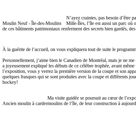
N’ayez craintes, pas besoin d’être pa
Moulin Neuf - Île-des-Moulins
Mille-Îles, l’île est aussi un parc o
de ces bâtiments patrimoniaux renferment des secrets bien gardés, des 
À la guérite de l’accueil, on vous expliquera tout de suite le programme 
Personnellement, j’aime bien le Canadien de Montréal, mais je ne me 
a joyeusement expliqué les débuts de ce célèbre trophée, avant même la
l’exposition, vous y verrez la première version de la coupe et son app
quelques frasques qui se sont produites avec la coupe et différents jo
hockey!
Ma visite guidée se poursuit au cœur de l’exp
Ancien moulin à carder
moulins de l’île, de leur construction à aujour