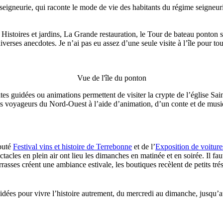
seigneurie, qui raconte le mode de vie des habitants du régime seigneuri
s, Histoires et jardins, La Grande restauration, le Tour de bateau ponton
erses anecdotes. Je n’ai pas eu assez d’une seule visite à l’île pour tout
Vue de l'île du ponton
es guidées ou animations permettent de visiter la crypte de l’église Sai
des voyageurs du Nord-Ouest à l’aide d’animation, d’un conte et de musi
éputé
Festival vins et histoire de Terrebonne
et de l’
Exposition de voiture
ctacles en plein air ont lieu les dimanches en matinée et en soirée. Il fau
sses créent une ambiance estivale, les boutiques recèlent de petits tréso
guidées pour vivre l’histoire autrement, du mercredi au dimanche, jusqu’