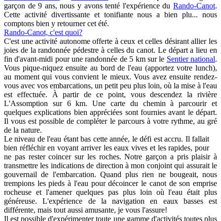
garçon de 9 ans, nous y avons tenté l'expérience du
Rando-Canot
.
Cette activité divertissante et tonifiante nous a bien plu... nous
comptons bien y retourner cet été.
Rando-Canot, c'est quoi?
C'est une activité autonome offerte à ceux et celles désirant allier les
joies de la randonnée pédestre à celles du canot. Le départ a lieu en
fin d'avant-midi pour une randonnée de 5 km sur le
Sentier national
.
Vous pique-niquez ensuite au bord de l'eau (apportez votre lunch),
au moment qui vous convient le mieux. Vous avez ensuite rendez-
vous avec vos embarcations, un petit peu plus loin, où la mise à l'eau
est effectuée. À partir de ce point, vous descendez la rivière
L'Assomption sur 6 km. Une carte du chemin à parcourir et
quelques explications bien appréciées sont fournies avant le départ.
Il vous est possible de compléter le parcours à votre rythme, au gré
de la nature.
Le niveau de l'eau étant bas cette année, le défi est accru. Il fallait
bien réfléchir en voyant arriver les eaux vives et les rapides, pour
ne pas rester coincer sur les roches. Notre garçon a pris plaisir à
transmettre les indications de direction à mon conjoint qui assurait le
gouvernail de l'embarcation. Quand plus rien ne bougeait, nous
trempions les pieds à l'eau pour décoincer le canot de son emprise
rocheuse et l'amener quelques pas plus loin où l'eau était plus
généreuse. L'expérience de la navigation en eaux basses est
différente, mais tout aussi amusante, je vous l'assure!
Il est possible d'expérimenter toute une gamme d'activités toutes plus