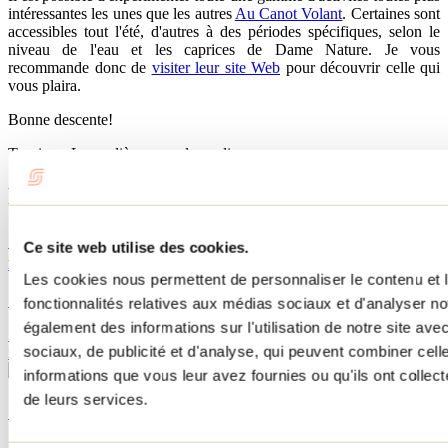
intéressantes les unes que les autres
Au Canot Volant
. Certaines sont
accessibles tout l'été, d'autres à des périodes spécifiques, selon le
niveau de l'eau et les caprices de Dame Nature. Je vous
recommande donc de
visiter leur site Web
pour découvrir celle qui
vous plaira.
Bonne descente!
Tourisme Lanaudière www.lanaudiere.ca
Publications reliées
Ski La Réserve, plus qu’une station… un
Ce site web utilise des cookies.
incontournable pour les amateurs de plein air!
Les cookies nous permettent de personnaliser le contenu et l
14 décembre 2023
Par : Jennifer Martin
fonctionnalités relatives aux médias sociaux et d'analyser no
également des informations sur l'utilisation de notre site av
Ski La Réserve se positionne d’ailleurs comme le rendez-vous
sociaux, de publicité et d'analyse, qui peuvent combiner cell
incontournable pour les amateurs de plein air!
informations que vous leur avez fournies ou qu'ils ont collecté
de leurs services.
Skier à petit prix n’aura jamais été aussi facile!