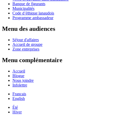
Banque de figurants
Municipalités
Code d’éthique lanaudois
Programme ambassadeur
Menu des audiences
Séjour d'affaires
Accueil de groupe
Zone entreprises
Menu complémentaire
Accueil
Blogue
Nous joindre
Infolettre
Français
English
Été
Hiver