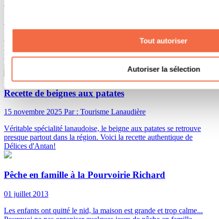
la construction
18 juillet 2012
Dans la foulée de ma série de billets Quoi faire dans Lanaudière,
Tout autoriser
voici la suite de Quoi faire dans Lanaudière quand il pleut. Vous
tombez en vacances vendredi? Vous n'avez rien planifié? Vous êtes
en manque d'idées de sorties et d'activités? En...
Autoriser la sélection
Recette de beignes aux patates
15 novembre 2025
Par : Tourisme Lanaudière
Véritable spécialité lanaudoise, le beigne aux patates se retrouve
presque partout dans la région. Voici la recette authentique de
Délices d'Antan!
Pêche en famille à la Pourvoirie Richard
01 juillet 2013
Les enfants ont quitté le nid, la maison est grande et trop calme...