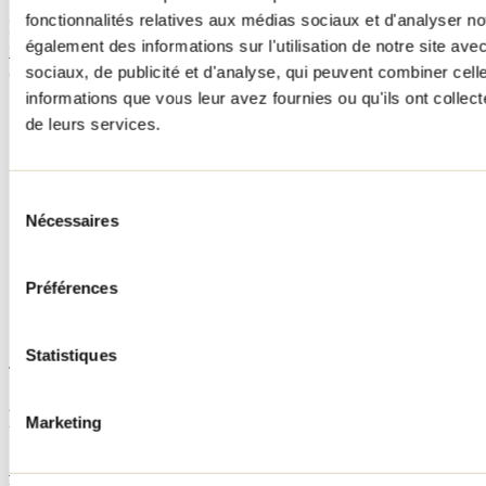
fonctionnalités relatives aux médias sociaux et d'analyser no
Bravo à la municipalité de Crabtree pour sa
Politique
également des informations sur l'utilisation de notre site av
familiale et démarche Municipalité Amie des aînés
sociaux, de publicité et d'analyse, qui peuvent combiner cell
(MADA) intégrant l'axe des saines habitudes de vie!
informations que vous leur avez fournies ou qu'ils ont collecté
de leurs services.
Municipalité de Crabtree
Sélection
111, 4e Avenue
Nécessaires
du
Crabtree, Québec J0K 1B0
consentement
Téléphone : 450 754-3434
Préférences
Statistiques
Tourisme Lanaudière www.lanaudiere.ca
Publications reliées
Marketing
Quoi faire dans Lanaudière pendant les vacances de