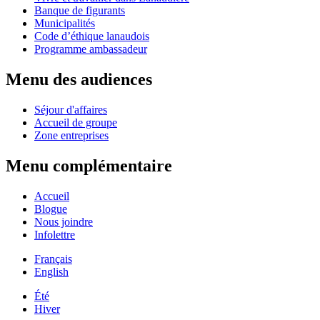
Banque de figurants
Municipalités
Code d’éthique lanaudois
Programme ambassadeur
Menu des audiences
Séjour d'affaires
Accueil de groupe
Zone entreprises
Menu complémentaire
Accueil
Blogue
Nous joindre
Infolettre
Français
English
Été
Hiver