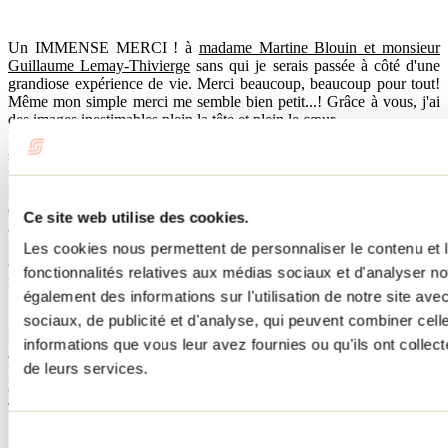
Un IMMENSE MERCI ! à
madame Martine Blouin et monsieur
Guillaume Lemay-Thivierge
sans qui je serais passée à côté d'une
grandiose expérience de vie. Merci beaucoup, beaucoup pour tout!
Même mon simple merci me semble bien petit...! Grâce à vous, j'ai
des images inestimables plein la tête et plein le cœur...
Merci aussi à Catherine qui a pris des photos et filmé une vidéo-
souvenir de mon premier saut...
t'es géniale! Ta passion est contagieuse. :)
Et un merci tout spécial à mon fils Louis qui, un peu craintif au
départ, a laissé sa maman vivre cette folle virée, qui m'a
Ce site web utilise des cookies.
accompagnée là-dedans du haut de ses 10 ans et qui, avec joie, avec
fierté, s'est rué sur moi dès l'atterrissage avec le plus gros des
Les cookies nous permettent de personnaliser le contenu et l
câlins... ça l'air que maintenant je suis la plus cool, la plus hot des
fonctionnalités relatives aux médias sociaux et d'analyser no
mamans. Finalement, je suis vraiment une maman dans le vent!
également des informations sur l'utilisation de notre site av
sociaux, de publicité et d'analyse, qui peuvent combiner cell
École de Parachutisme Voltige
informations que vous leur avez fournies ou qu'ils ont collecté
4680, rue Principale
de leurs services.
Notre-Dame-de-Lourdes, QC J0K 1K0
Courriel :
Courriel:
info@parachutevoltige.com
Téléphone : 450 752-0385
Sans frais : 1 877 865-8443
Sélection