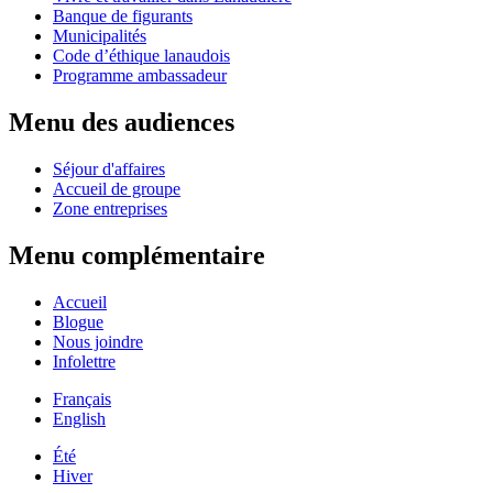
Banque de figurants
Municipalités
Code d’éthique lanaudois
Programme ambassadeur
Menu des audiences
Séjour d'affaires
Accueil de groupe
Zone entreprises
Menu complémentaire
Accueil
Blogue
Nous joindre
Infolettre
Français
English
Été
Hiver