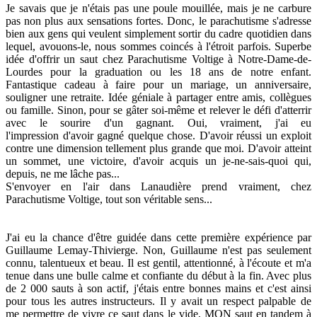
Je savais que je n'étais pas une poule mouillée, mais je ne carbure
pas non plus aux sensations fortes. Donc, le parachutisme s'adresse
bien aux gens qui veulent simplement sortir du cadre quotidien dans
lequel, avouons-le, nous sommes coincés à l'étroit parfois. Superbe
idée d'offrir un saut chez Parachutisme Voltige à Notre-Dame-de-
Lourdes pour la graduation ou les 18 ans de notre enfant.
Fantastique cadeau à faire pour un mariage, un anniversaire,
souligner une retraite. Idée géniale à partager entre amis, collègues
ou famille. Sinon, pour se gâter soi-même et relever le défi d'atterrir
avec le sourire d'un gagnant. Oui, vraiment, j'ai eu
l'impression d'avoir gagné quelque chose. D'avoir réussi un exploit
contre une dimension tellement plus grande que moi. D'avoir atteint
un sommet, une victoire, d'avoir acquis un je-ne-sais-quoi qui,
depuis, ne me lâche pas...
S'envoyer en l'air dans Lanaudière prend vraiment, chez
Parachutisme Voltige, tout son véritable sens...
J'ai eu la chance d'être guidée dans cette première expérience par
Guillaume Lemay-Thivierge. Non, Guillaume n'est pas seulement
connu, talentueux et beau. Il est gentil, attentionné, à l'écoute et m'a
tenue dans une bulle calme et confiante du début à la fin. Avec plus
de 2 000 sauts à son actif, j'étais entre bonnes mains et c'est ainsi
pour tous les autres instructeurs. Il y avait un respect palpable de
me permettre de vivre ce saut dans le vide, MON saut en tandem à