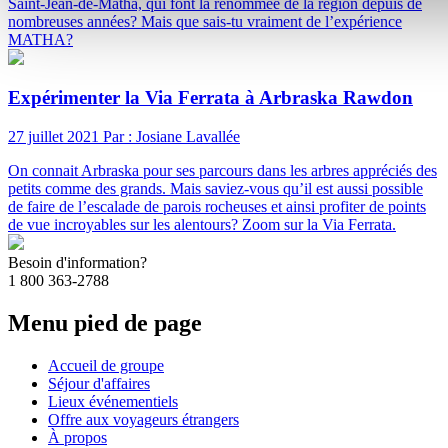
Saint-Jean-de-Matha, qui font la renommée de la région depuis de
nombreuses années? Mais que sais-tu vraiment de l’expérience
MATHA?
Expérimenter la Via Ferrata à Arbraska Rawdon
27 juillet 2021
Par : Josiane Lavallée
On connait Arbraska pour ses parcours dans les arbres appréciés des
petits comme des grands. Mais saviez-vous qu’il est aussi possible
de faire de l’escalade de parois rocheuses et ainsi profiter de points
de vue incroyables sur les alentours? Zoom sur la Via Ferrata.
Besoin d'information?
1 800 363-2788
Menu pied de page
Accueil de groupe
Séjour d'affaires
Lieux événementiels
Offre aux voyageurs étrangers
À propos