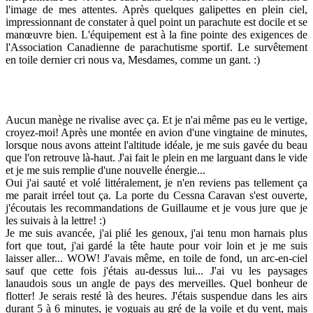
l'image de mes attentes. Après quelques galipettes en plein ciel,
impressionnant de constater à quel point un parachute est docile et se
manœuvre bien. L'équipement est à la fine pointe des exigences de
l'Association Canadienne de parachutisme sportif. Le survêtement
en toile dernier cri nous va, Mesdames, comme un gant. :)
Aucun manège ne rivalise avec ça. Et je n'ai même pas eu le vertige,
croyez-moi! Après une montée en avion d'une vingtaine de minutes,
lorsque nous avons atteint l'altitude idéale, je me suis gavée du beau
que l'on retrouve là-haut. J'ai fait le plein en me larguant dans le vide
et je me suis remplie d'une nouvelle énergie...
Oui j'ai sauté et volé littéralement, je n'en reviens pas tellement ça
me parait irréel tout ça. La porte du Cessna Caravan s'est ouverte,
j'écoutais les recommandations de Guillaume et je vous jure que je
les suivais à la lettre! :)
Je me suis avancée, j'ai plié les genoux, j'ai tenu mon harnais plus
fort que tout, j'ai gardé la tête haute pour voir loin et je me suis
laisser aller... WOW! J'avais même, en toile de fond, un arc-en-ciel
sauf que cette fois j'étais au-dessus lui... J'ai vu les paysages
lanaudois sous un angle de pays des merveilles. Quel bonheur de
flotter! Je serais resté là des heures. J'étais suspendue dans les airs
durant 5 à 6 minutes, je voguais au gré de la voile et du vent, mais