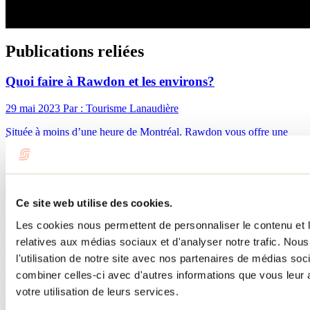
Publications reliées
Quoi faire à Rawdon et les environs?
29 mai 2023
Par : Tourisme Lanaudière
Située à moins d’une heure de Montréal, Rawdon vous offre une
évasion totale avec ses chutes, cascades, hébergements d’exception
et une multitude d’activités. Peu importe vos préférences pour les
activités estivales, cette destination est un véritable paradis pour les
amoureux de la nature, accessible en une heure depuis Montréal.
Ce site web utilise des cookies.
Expérimenter la Via Ferrata à Arbraska Rawdon
Les cookies nous permettent de personnaliser le contenu et le
relatives aux médias sociaux et d'analyser notre trafic. No
27 juillet 2021
Par : Josiane Lavallée
l'utilisation de notre site avec nos partenaires de médias soc
On connait Arbraska pour ses parcours dans les arbres appréciés des
combiner celles-ci avec d'autres informations que vous leur a
petits comme des grands. Mais saviez-vous qu’il est aussi possible
votre utilisation de leurs services.
de faire de l’escalade de parois rocheuses et ainsi profiter de points