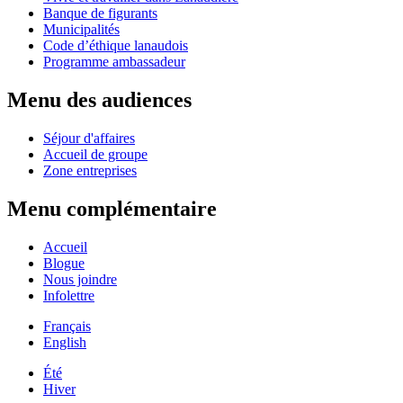
Banque de figurants
Municipalités
Code d’éthique lanaudois
Programme ambassadeur
Menu des audiences
Séjour d'affaires
Accueil de groupe
Zone entreprises
Menu complémentaire
Accueil
Blogue
Nous joindre
Infolettre
Français
English
Été
Hiver