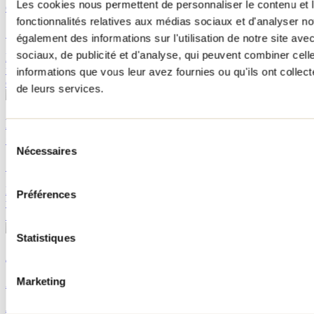
Les cookies nous permettent de personnaliser le contenu et l
endroit où glisser à vive allure
fonctionnalités relatives aux médias sociaux et d'analyser no
15 février 2017
également des informations sur l'utilisation de notre site av
sociaux, de publicité et d'analyse, qui peuvent combiner cell
Les Super Glissades Saint-Jean-de-Matha vous feront vivre toute
une journée de glissade sur tube! Avec ses deux versants, l’endroit
informations que vous leur avez fournies ou qu'ils ont collecté
offre 29 pistes (éclairées) accessibles du matin au soir.
de leurs services.
Rendez-vous hivernal pour vos sports de glisse à Ski
Sélection
Garceau!
Nécessaires
du
14 décembre 2023
Par : Jennifer Martin
consentement
Plus haut sommet de Lanaudière offrant une vue à couper le souffle,
Préférences
tout amateur de ski ou de planche se doit de connaître la station de
Ski Garceau.
Statistiques
Arbraska : vivre Rawdon autrement…
Marketing
25 juin 2015
Arbraska: la forêt des aventures… voilà une entreprise qui porte