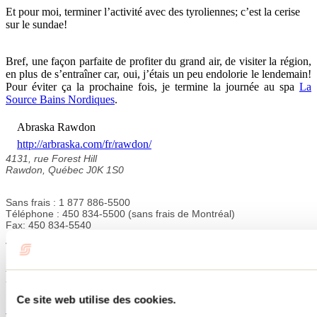
Et pour moi, terminer l’activité avec des tyroliennes; c’est la cerise
sur le sundae!
Bref, une façon parfaite de profiter du grand air, de visiter la région,
en plus de s’entraîner car, oui, j’étais un peu endolorie le lendemain!
Pour éviter ça la prochaine fois, je termine la journée au spa
La
Source Bains Nordiques
.
Abraska Rawdon
http://arbraska.com/fr/rawdon/
4131, rue Forest Hill
Rawdon, Québec J0K 1S0
Sans frais : 1 877 886-5500
Téléphone : 450 834-5500 (sans frais de Montréal)
Fax: 450 834-5540
Tourisme Lanaudière www.lanaudiere.ca
Publications reliées
Ce site web utilise des cookies.
Super Glissades Saint-Jean-de-Matha : le meilleur