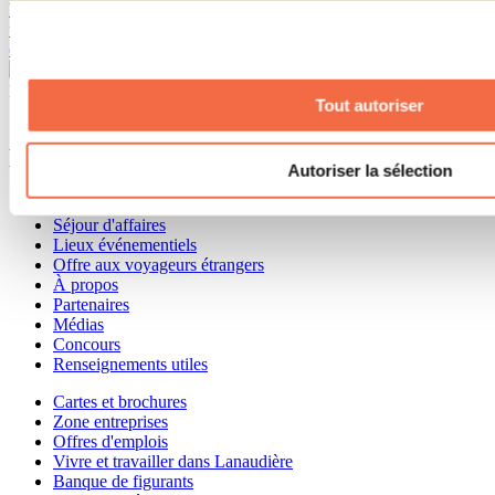
bien son nom car, pour une aventure, s’en fut définitivement toute
une! Honnêtement, disons que, comme activité de plein air, c’est
difficile de trouver mieux… Wow!Crédit-photo : Yanick...
Besoin d'information?
Tout autoriser
1 800 363-2788
Menu pied de page
Autoriser la sélection
Accueil de groupe
Séjour d'affaires
Lieux événementiels
Offre aux voyageurs étrangers
À propos
Partenaires
Médias
Concours
Renseignements utiles
Cartes et brochures
Zone entreprises
Offres d'emplois
Vivre et travailler dans Lanaudière
Banque de figurants