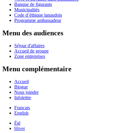
Banque de figurants
Municipalités
Code d’éthique lanaudois
Programme ambassadeur
Menu des audiences
Séjour d'affaires
Accueil de groupe
Zone entreprises
Menu complémentaire
Accueil
Blogue
Nous joindre
Infolettre
Français
English
Été
Hiver