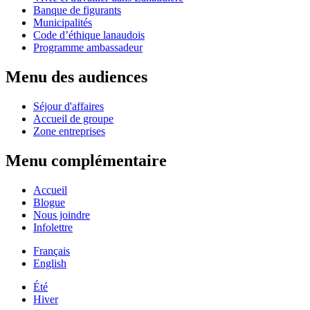
Banque de figurants
Municipalités
Code d’éthique lanaudois
Programme ambassadeur
Menu des audiences
Séjour d'affaires
Accueil de groupe
Zone entreprises
Menu complémentaire
Accueil
Blogue
Nous joindre
Infolettre
Français
English
Été
Hiver