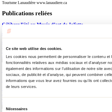
Tourisme Lanaudière www.lanaudiere.ca
Publications reliées
Célébrer l’été au Musée d’art de Joliette
09 avril 2024
Par : Marilou M. Robitaille
Quelle fierté de compter sur la présence de l’un des plus importants
musées d’art au Québec dans la région de Lanaudière! En effet, le
Ce site web utilise des cookies.
Musée d’art de Joliette est le plus important musée en région avec
son impressionnante collection.
Les cookies nous permettent de personnaliser le contenu et l
fonctionnalités relatives aux médias sociaux et d'analyser no
également des informations sur l'utilisation de notre site av
Quand l'oie est d'or
sociaux, de publicité et d'analyse, qui peuvent combiner cell
11 juillet 2012
informations que vous leur avez fournies ou qu'ils ont collecté
de leurs services.
La Ferme L'Oie D'Or, vous connaissez? Située sur le rang Saint-
Louis à Saint-Gabriel-de-Brandon, tout juste aux frontières de
Mandeville, cette ferme est une belle découverte pour la gourmande
en moi. Lors d'une randonnée à moto sur les Chemins de...
Sélection
Nécessaires
du